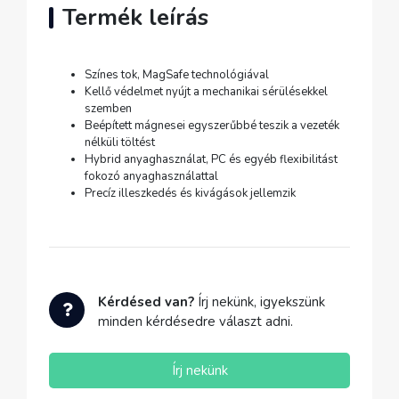
Termék leírás
Színes tok, MagSafe technológiával
Kellő védelmet nyújt a mechanikai sérülésekkel
szemben
Beépített mágnesei egyszerűbbé teszik a vezeték
nélküli töltést
Hybrid anyaghasználat, PC és egyéb flexibilitást
fokozó anyaghasználattal
Precíz illeszkedés és kivágások jellemzik
Kérdésed van?
Írj nekünk, igyekszünk
minden kérdésedre választ adni.
Írj nekünk