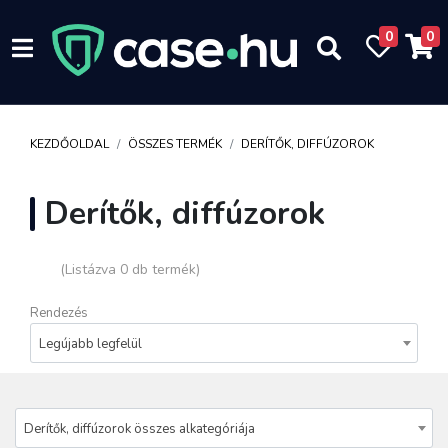
0
0
KEZDŐOLDAL
ÖSSZES TERMÉK
DERÍTŐK, DIFFÚZOROK
Derítők, diffúzorok
(Listázva 0 db termék)
Rendezés
Legújabb legfelül
Derítők, diffúzorok összes alkategóriája