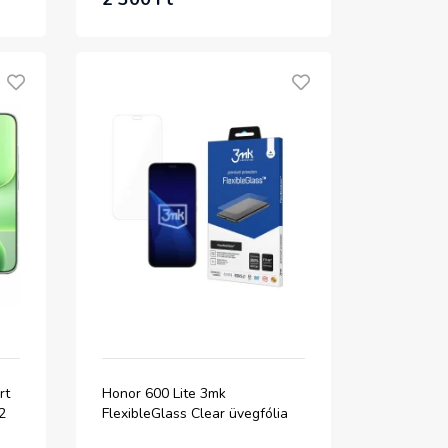
rt
Honor 600 Lite 3mk
2
FlexibleGlass Clear üvegfólia