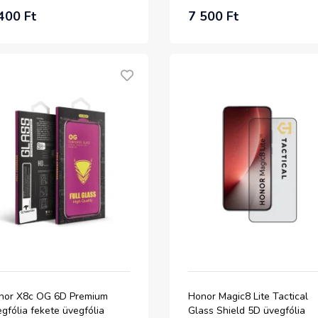
400 Ft
7 500 Ft
nor X8c OG 6D Premium
Honor Magic8 Lite Tactical
gfólia fekete üvegfólia
Glass Shield 5D üvegfólia