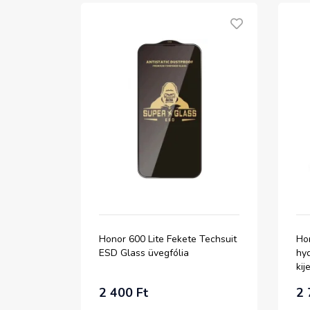
Honor 600 Lite Fekete Techsuit
Ho
ESD Glass üvegfólia
hy
kij
2 400 Ft
2 