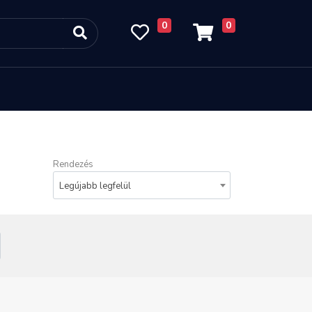
0
0
Rendezés
Legújabb legfelül