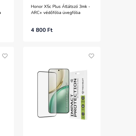
Honor X5c Plus Átlátszó 3mk -
a
ARC+ védőfólia üvegfólia
4 800 Ft