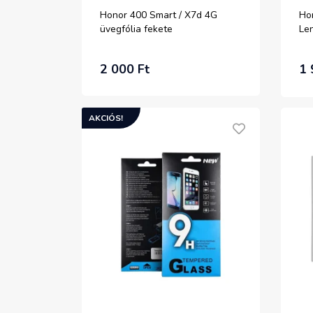
Honor 400 Smart / X7d 4G
Ho
üvegfólia fekete
Le
2 000 Ft
1 
AKCIÓS!