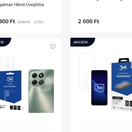
galmas Hibrid Üvegfólia
800 Ft
2 000 Ft
2000 Ft
(10%)
S!
AKCIÓS!