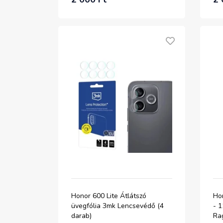
Honor 600 Lite Átlátszó
Hon
üvegfólia 3mk Lencsevédő (4
- 1
darab)
Ra