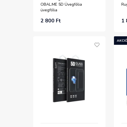
OBAL:ME 5D Üvegfólia
Ru
üvegfólia
2 800 Ft
1 
AKCIÓ