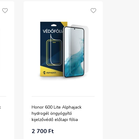
k
Honor 600 Lite Alphajack
hydrogél öngyógyító
kijelzővédő előlapi fólia
2 700 Ft