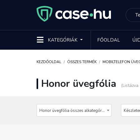
KATEGÓRIÁK
FŐOLDAL
ÚJ
KEZDŐOLDAL
ÖSSZES TERMÉK
MOBILTELEFON ÜVE
Honor üvegfólia
(Listázva
Honor üvegfólia összes alkategóriája
Készlete