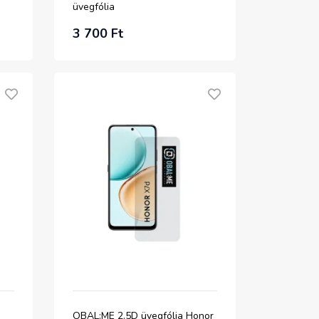
üvegfólia
3 700 Ft
OBAL:ME 2.5D üvegfólia Honor