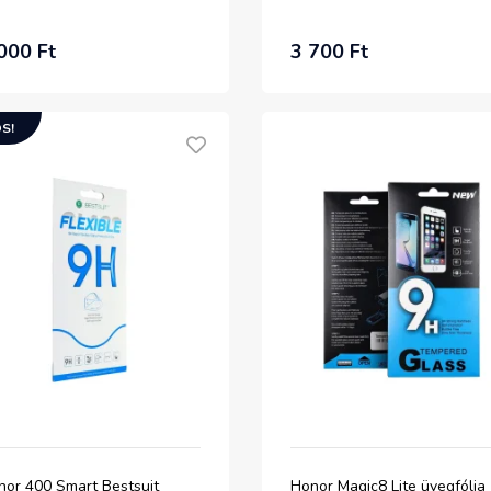
000 Ft
3 700 Ft
S!
nor 400 Smart Bestsuit
Honor Magic8 Lite üvegfólia