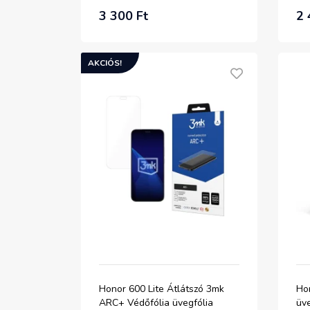
3 300 Ft
2 
AKCIÓS!
Honor 600 Lite Átlátszó 3mk
Ho
ARC+ Védőfólia üvegfólia
üve