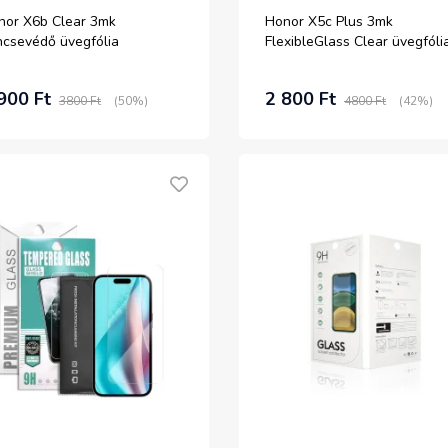
nor X6b Clear 3mk
Honor X5c Plus 3mk
ncsevédő üvegfólia
FlexibleGlass Clear üvegfóli
900 Ft
2 800 Ft
3800 Ft
(50%)
4800 Ft
(42%)