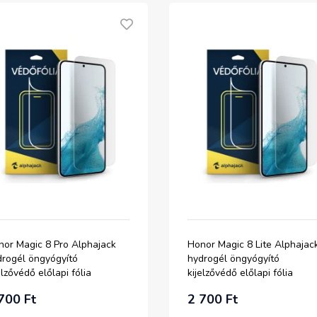
nor Magic 8 Pro Alphajack
Honor Magic 8 Lite Alphajac
drogél öngyógyító
hydrogél öngyógyító
elzővédő előlapi fólia
kijelzővédő előlapi fólia
700 Ft
2 700 Ft