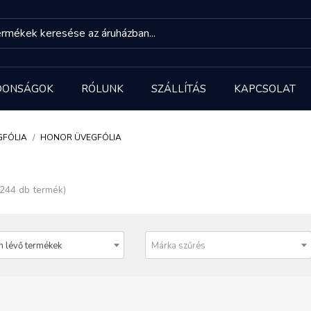
DONSÁGOK
RÓLUNK
SZÁLLÍTÁS
KAPCSOLAT
GFÓLIA
HONOR ÜVEGFÓLIA
 244 db termék)
n lévő termékek
Márka szűrés