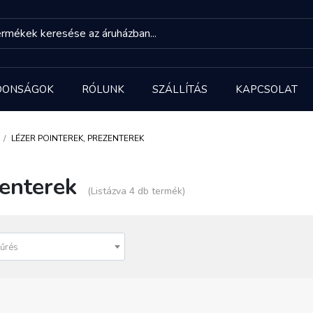
DONSÁGOK
RÓLUNK
SZÁLLÍTÁS
KAPCSOLAT
LÉZER POINTEREK, PREZENTEREK
zenterek
(Listázva 4 db termék)
űrés