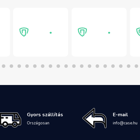
Gyors szállítás
E-mail
Országosan
info@case.hu