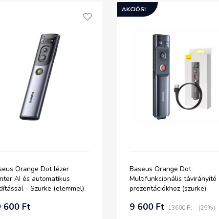
AKCIÓS!
seus Orange Dot lézer
Baseus Orange Dot
nter AI és automatikus
Multifunkcionális távirányító
dítással - Szürke (elemmel)
prezentációkhoz (szürke)
 600 Ft
9 600 Ft
13600 Ft
(29%)