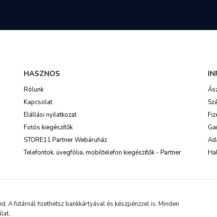
HASZNOS
I
Rólunk
Ás
Kapcsolat
Szá
Elállási nyilatkozat
Fiz
Fotós kiegészítők
Ga
STORE11 Partner Webáruház
Ada
Telefontok, üvegfólia, mobiltelefon kiegészítők - Partner
Hal
 A futárnál fizethetsz bankkártyával és készpénzzel is. Minden
lat.