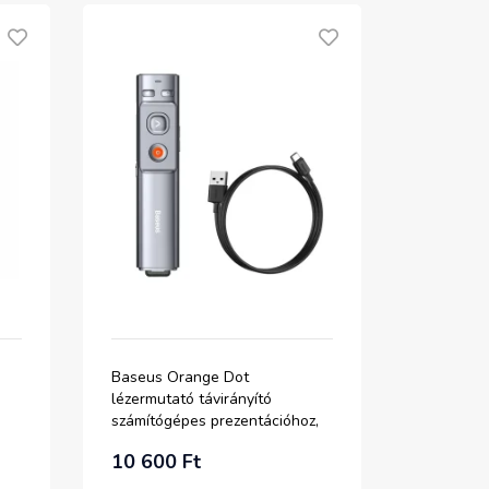
Baseus Orange Dot
lézermutató távirányító
számítógépes prezentációhoz,
beépített akkumulátor szürke
10 600 Ft
(WKCD000013) lézer pointer