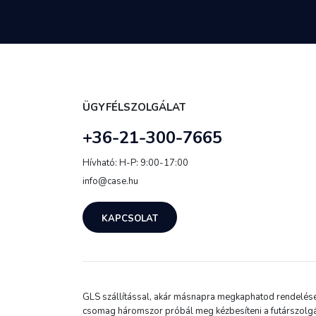
ÜGYFÉLSZOLGÁLAT
+36-21-300-7665
Hívható: H-P: 9:00-17:00
info@case.hu
KAPCSOLAT
GLS szállítással, akár másnapra megkaphatod rendelésed.
csomag háromszor próbál meg kézbesíteni a futárszolgá