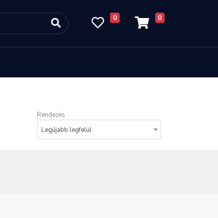
0
0
Rendezés
Legújabb legfelül