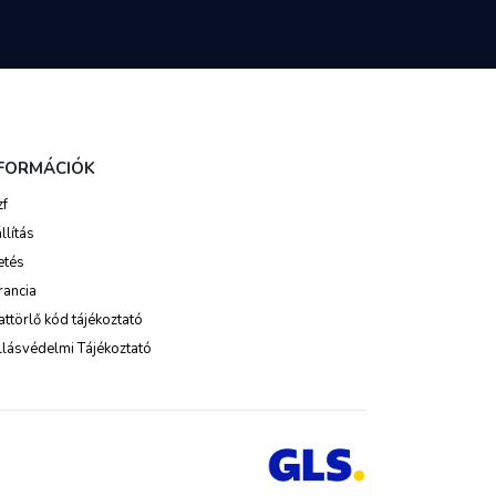
NFORMÁCIÓK
zf
llítás
etés
rancia
ttörlő kód tájékoztató
lásvédelmi Tájékoztató