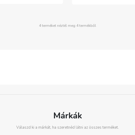
4 terméket néztél meg 4 termékből
Márkák
Válaszd ki a márkát, ha szeretnéd látni az összes terméket.