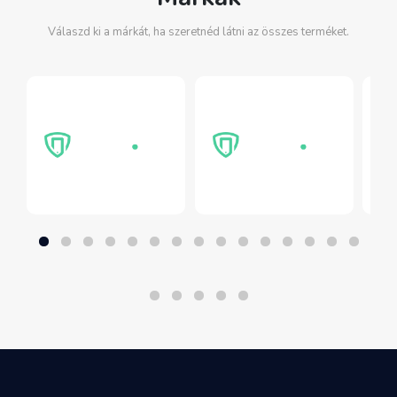
Válaszd ki a márkát, ha szeretnéd látni az összes terméket.