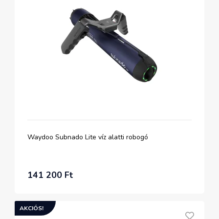
Waydoo Subnado Lite víz alatti robogó
141 200 Ft
AKCIÓS!