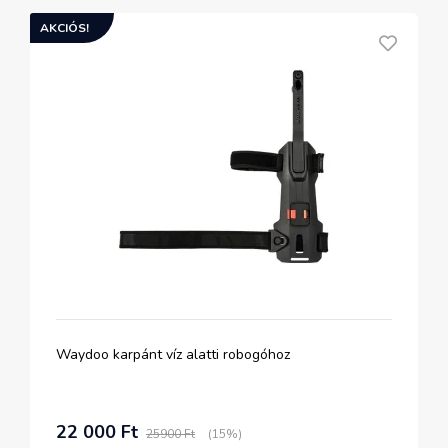
AKCIÓS!
Waydoo karpánt víz alatti robogóhoz
22 000 Ft
25900 Ft
(15%)