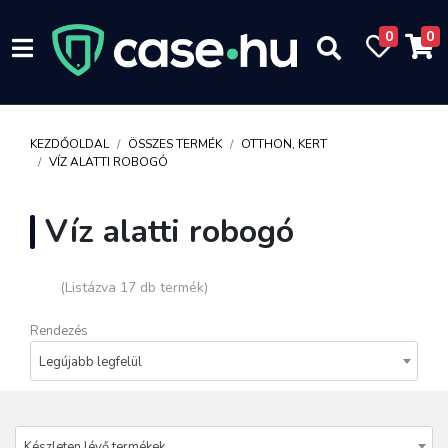
0
0
KEZDŐOLDAL
ÖSSZES TERMÉK
OTTHON, KERT
VÍZ ALATTI ROBOGÓ
Víz alatti robogó
(Listázva 17 db termék)
Rendezés
Legújabb legfelül
Készleten lévő termékek