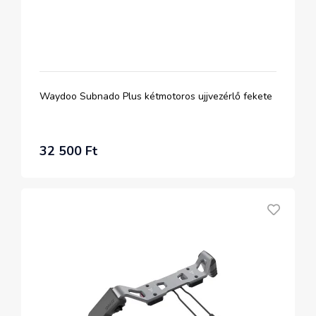
Waydoo Subnado Plus kétmotoros ujjvezérlő fekete
32 500 Ft