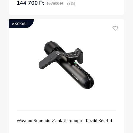
144 700 Ft
157800 Ft
(8%)
AKCIÓS!
Waydoo Subnado víz alatti robogó - Kezdő Készlet