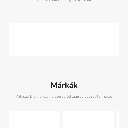
7 terméket néztél meg 7 termékből
Márkák
Válaszd ki a márkát, ha szeretnéd látni az összes terméket.