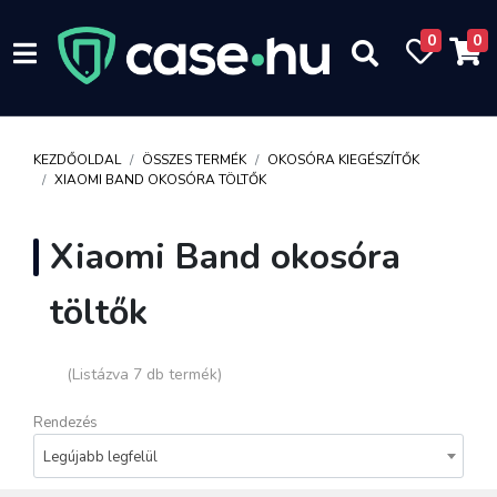
0
0
KEZDŐOLDAL
ÖSSZES TERMÉK
OKOSÓRA KIEGÉSZÍTŐK
XIAOMI BAND OKOSÓRA TÖLTŐK
Xiaomi Band okosóra
töltők
(Listázva 7 db termék)
Rendezés
Legújabb legfelül