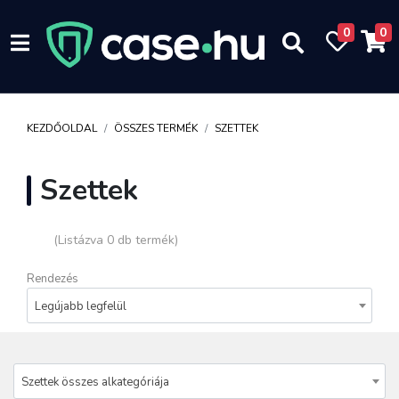
0
0
KEZDŐOLDAL
ÖSSZES TERMÉK
SZETTEK
Szettek
(Listázva 0 db termék)
Rendezés
Legújabb legfelül
Szettek összes alkategóriája