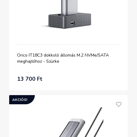
Orico IT18C3 dokkoló állomás M.2 NVMe/SATA
meghajtóhoz - Szürke
13 700 Ft
AKCIÓS!