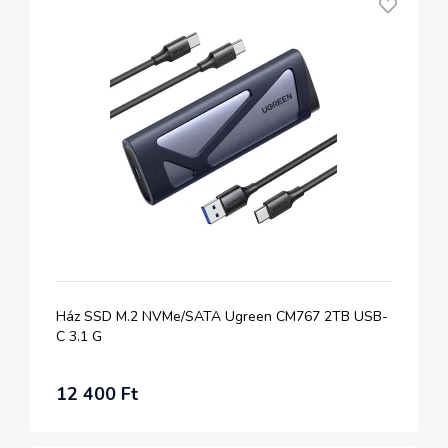
Ház SSD M.2 NVMe/SATA Ugreen CM767 2TB USB-
C 3.1 G
12 400 Ft