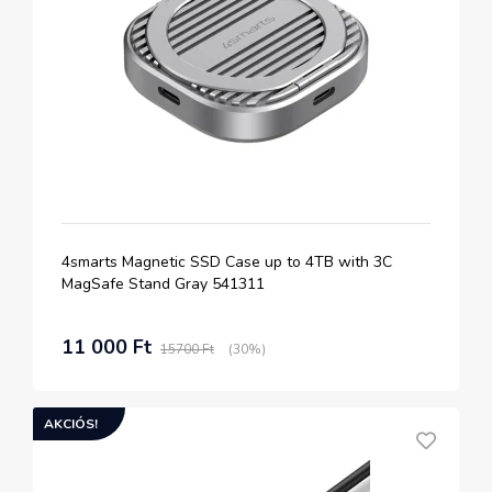
4smarts Magnetic SSD Case up to 4TB with 3C
MagSafe Stand Gray 541311
11 000 Ft
15700 Ft
(30%)
AKCIÓS!