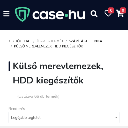
0
0
KEZDŐOLDAL
ÖSSZES TERMÉK
SZÁMÍTÁSTECHNIKA
KÜLSŐ MEREVLEMEZEK, HDD KIEGÉSZÍTŐK
Külső merevlemezek,
HDD kiegészítők
(Listázva 66 db termék)
Rendezés
Legújabb legfelül