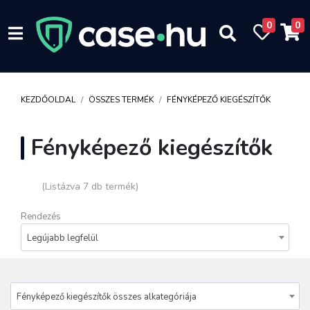
0
0
KEZDŐOLDAL
ÖSSZES TERMÉK
FÉNYKÉPEZŐ KIEGÉSZÍTŐK
Fényképező kiegészítők
(Listázva 7 db termék)
Rendezés
Legújabb legfelül
Fényképező kiegészítők összes alkategóriája