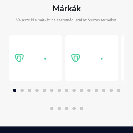
Márkák
Válaszd ki a márkát, ha szeretnéd látni az összes terméket.