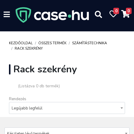
0
0
KEZDŐOLDAL
ÖSSZES TERMÉK
SZÁMÍTÁSTECHNIKA
RACK SZEKRÉNY
Rack szekrény
(Listázva 0 db termék)
Rendezés
Legújabb legfelül
Készleten lévő termékek