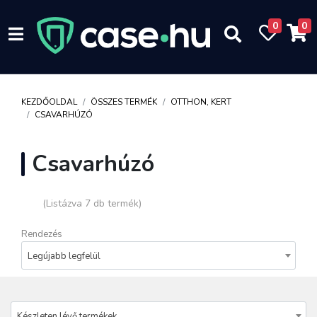
0
0
KEZDŐOLDAL
ÖSSZES TERMÉK
OTTHON, KERT
CSAVARHÚZÓ
Csavarhúzó
(Listázva 7 db termék)
Rendezés
Legújabb legfelül
Készleten lévő termékek