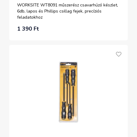
WORKSITE WT8091 műszerész csavarhúzó készlet,
6db, lapos és Phillips csillag fejek, precíziós
feladatokhoz
1 390 Ft