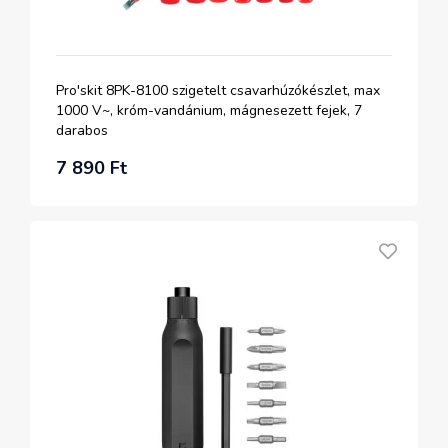
Pro'skit 8PK-8100 szigetelt csavarhúzókészlet, max
1000 V~, króm-vandánium, mágnesezett fejek, 7
darabos
7 890 Ft