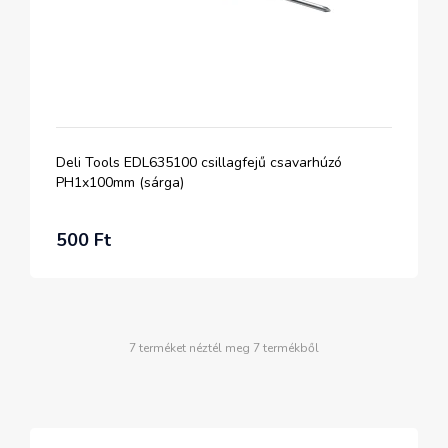
Deli Tools EDL635100 csillagfejű csavarhúzó
PH1x100mm (sárga)
500 Ft
7 terméket néztél meg 7 termékből