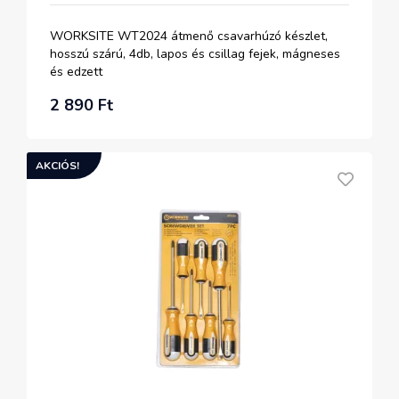
WORKSITE WT2024 átmenő csavarhúzó készlet,
hosszú szárú, 4db, lapos és csillag fejek, mágneses
és edzett
2 890 Ft
AKCIÓS!