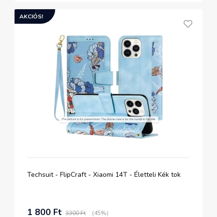
AKCIÓS!
Techsuit - FlipCraft - Xiaomi 14T - Életteli Kék tok
1 800 Ft
3300 Ft
(45%)