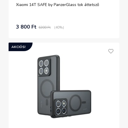
Xiaomi 14T SAFE by PanzerGlass tok áttetsző
3 800 Ft
6300 Ft
(40%)
AKCIÓS!