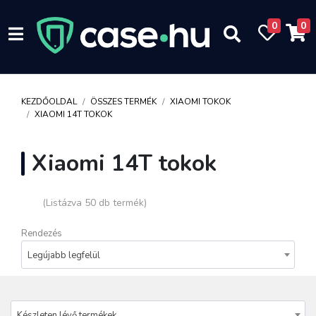
0
0
KEZDŐOLDAL
ÖSSZES TERMÉK
XIAOMI TOKOK
XIAOMI 14T TOKOK
Xiaomi 14T tokok
(Listázva 50 db termék)
Rendezés
Legújabb legfelül
Készleten lévő termékek