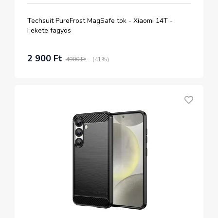
Techsuit PureFrost MagSafe tok - Xiaomi 14T -
Fekete fagyos
2 900 Ft
4900 Ft
(41%)