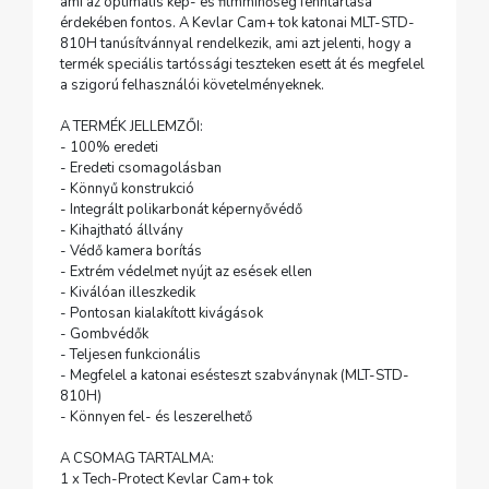
ami az optimális kép- és filmminőség fenntartása
érdekében fontos. A Kevlar Cam+ tok katonai MLT-STD-
810H tanúsítvánnyal rendelkezik, ami azt jelenti, hogy a
termék speciális tartóssági teszteken esett át és megfelel
a szigorú felhasználói követelményeknek.
A TERMÉK JELLEMZŐI:
- 100% eredeti
- Eredeti csomagolásban
- Könnyű konstrukció
- Integrált polikarbonát képernyővédő
- Kihajtható állvány
- Védő kamera borítás
- Extrém védelmet nyújt az esések ellen
- Kiválóan illeszkedik
- Pontosan kialakított kivágások
- Gombvédők
- Teljesen funkcionális
- Megfelel a katonai esésteszt szabványnak (MLT-STD-
810H)
- Könnyen fel- és leszerelhető
A CSOMAG TARTALMA:
1 x Tech-Protect Kevlar Cam+ tok