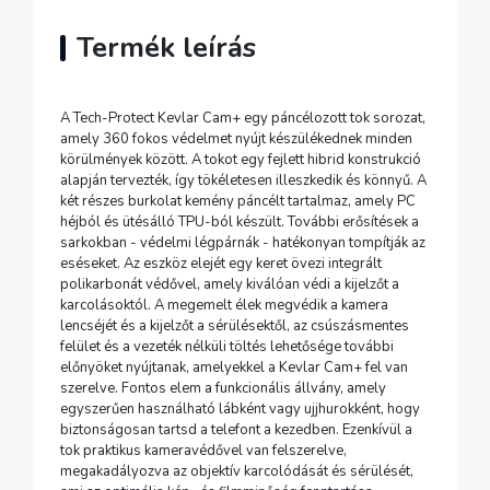
Termék leírás
A Tech-Protect Kevlar Cam+ egy páncélozott tok sorozat,
amely 360 fokos védelmet nyújt készülékednek minden
körülmények között. A tokot egy fejlett hibrid konstrukció
alapján tervezték, így tökéletesen illeszkedik és könnyű. A
két részes burkolat kemény páncélt tartalmaz, amely PC
héjból és ütésálló TPU-ból készült. További erősítések a
sarkokban - védelmi légpárnák - hatékonyan tompítják az
eséseket. Az eszköz elejét egy keret övezi integrált
polikarbonát védővel, amely kiválóan védi a kijelzőt a
karcolásoktól. A megemelt élek megvédik a kamera
lencséjét és a kijelzőt a sérülésektől, az csúszásmentes
felület és a vezeték nélküli töltés lehetősége további
előnyöket nyújtanak, amelyekkel a Kevlar Cam+ fel van
szerelve. Fontos elem a funkcionális állvány, amely
egyszerűen használható lábként vagy ujjhurokként, hogy
biztonságosan tartsd a telefont a kezedben. Ezenkívül a
tok praktikus kameravédővel van felszerelve,
megakadályozva az objektív karcolódását és sérülését,