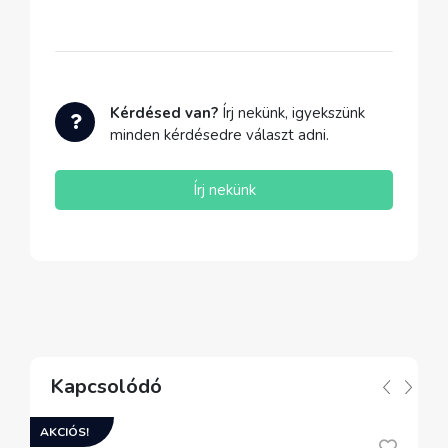
Kérdésed van?
Írj nekünk, igyekszünk
minden kérdésedre választ adni.
Írj nekünk
Kapcsolódó
AKCIÓS!
A