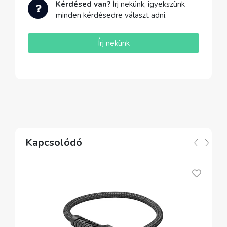
Kérdésed van?
Írj nekünk, igyekszünk
minden kérdésedre választ adni.
Írj nekünk
Kapcsolódó
A