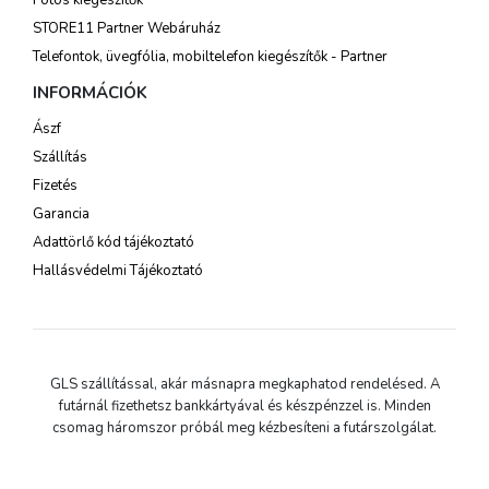
Fotós kiegészítők
STORE11 Partner Webáruház
Telefontok, üvegfólia, mobiltelefon kiegészítők - Partner
INFORMÁCIÓK
Ászf
Szállítás
Fizetés
Garancia
Adattörlő kód tájékoztató
Hallásvédelmi Tájékoztató
GLS szállítással, akár másnapra megkaphatod rendelésed. A
futárnál fizethetsz bankkártyával és készpénzzel is. Minden
csomag háromszor próbál meg kézbesíteni a futárszolgálat.