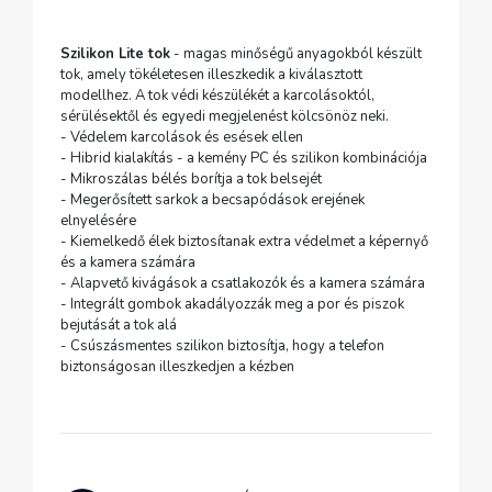
Szilikon Lite tok
- magas minőségű anyagokból készült
tok, amely tökéletesen illeszkedik a kiválasztott
modellhez. A tok védi készülékét a karcolásoktól,
sérülésektől és egyedi megjelenést kölcsönöz neki.
- Védelem karcolások és esések ellen
- Hibrid kialakítás - a kemény PC és szilikon kombinációja
- Mikroszálas bélés borítja a tok belsejét
- Megerősített sarkok a becsapódások erejének
elnyelésére
- Kiemelkedő élek biztosítanak extra védelmet a képernyő
és a kamera számára
- Alapvető kivágások a csatlakozók és a kamera számára
- Integrált gombok akadályozzák meg a por és piszok
bejutását a tok alá
- Csúszásmentes szilikon biztosítja, hogy a telefon
biztonságosan illeszkedjen a kézben