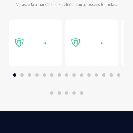
Válaszd ki a márkát, ha szeretnéd látni az összes terméket.