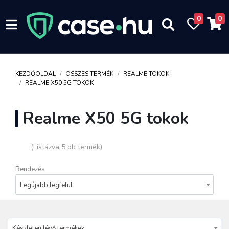
0
0
KEZDŐOLDAL
ÖSSZES TERMÉK
REALME TOKOK
REALME X50 5G TOKOK
Realme X50 5G tokok
(Listázva 5 db termék)
Rendezés
Legújabb legfelül
Készleten lévő termékek