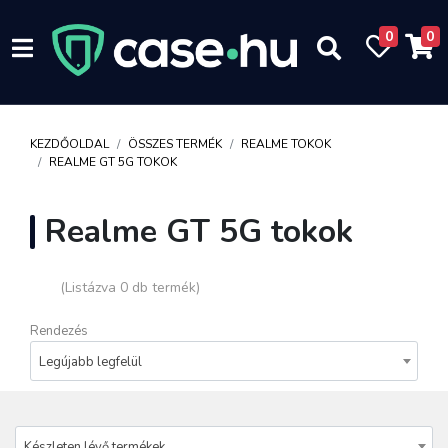
0
0
KEZDŐOLDAL
ÖSSZES TERMÉK
REALME TOKOK
REALME GT 5G TOKOK
Realme GT 5G tokok
(Listázva 0 db termék)
Rendezés
Legújabb legfelül
Készleten lévő termékek