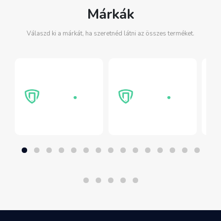
Márkák
Válaszd ki a márkát, ha szeretnéd látni az összes terméket.