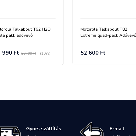
torola Talkabout T92 H2O
Motorola Talkabout T82
pla pakk adóvevő
Extreme quad-pack Adóvev
 990 Ft
52 600 Ft
36700 Ft
(10%)
Gyors szállítás
E-mail