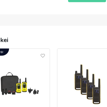
kei
S!