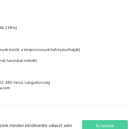
446.2 MHz)
nyek között, a terepviszonyok befolyásolhatják)
mál használat mellett)
, 02-486 Varsó, Lengyelország
la.com
szünk minden kérdésedre választ adni.
Írj nekünk