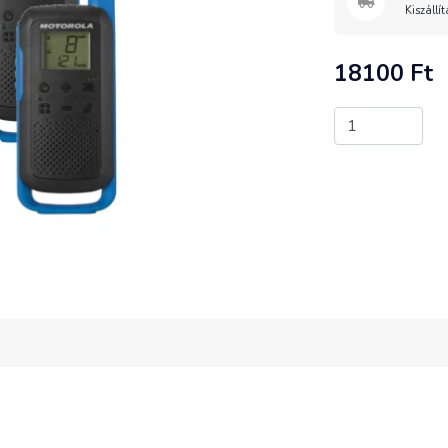
Kiszállí
18100 Ft
AKCIÓS!