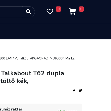
0
0
300 EAN / Vonalkód: AKGAORADTMOTO004 Márka:
 Talkabout T62 dupla
 töltő kék,
uház raktár