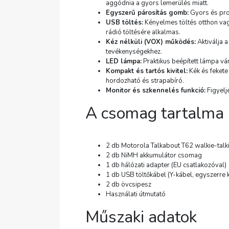
aggódnia a gyors lemerülés miatt.
Egyszerű párosítás gomb:
Gyors és pro
USB töltés:
Kényelmes töltés otthon vag
rádió töltésére alkalmas.
Kéz nélküli (VOX) működés:
Aktiválja 
tevékenységekhez.
LED lámpa:
Praktikus beépített lámpa vár
Kompakt és tartós kivitel:
Kék és fekete
hordozható és strapabíró.
Monitor és szkennelés funkció:
Figyelj
A csomag tartalma
2 db Motorola Talkabout T62 walkie-talki
2 db NiMH akkumulátor csomag
1 db hálózati adapter (EU csatlakozóval)
1 db USB töltőkábel (Y-kábel, egyszerre k
2 db övcsipesz
Használati útmutató
Műszaki adatok