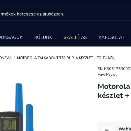
DONSÁGOK
RÓLUNK
SZÁLLÍTÁS
KAPCSOLAT
ÓVEVŐ
MOTOROLA TALKABOUT T62 DUPLA KÉSZLET + TÖLTŐ KÉK,
SKU: 5031753007
Paw Patrol
Motorola
készlet +
Webár