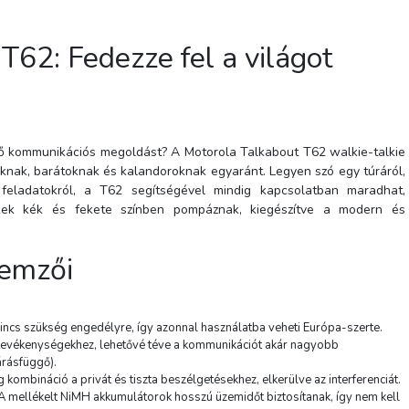
T62: Fedezze fel a világot
ő kommunikációs megoldást? A Motorola Talkabout T62 walkie-talkie
oknak, barátoknak és kalandoroknak egyaránt. Legyen szó egy túráról,
feladatokról, a T62 segítségével mindig kapcsolatban maradhat,
ek kék és fekete színben pompáznak, kiegészítve a modern és
lemzői
Baseus Simple Mini4 Air
vezeték nélküli töltő, 15W
incs szükség engedélyre, így azonnal használatba veheti Európa-szerte.
1.67A, Fekete
i tevékenységekhez, lehetővé téve a kommunikációt akár nagyobb
10 100 Ft
árásfüggő).
12900 Ft
(
kombináció a privát és tiszta beszélgetésekhez, elkerülve az interferenciát.
A mellékelt NiMH akkumulátorok hosszú üzemidőt biztosítanak, így nem kell