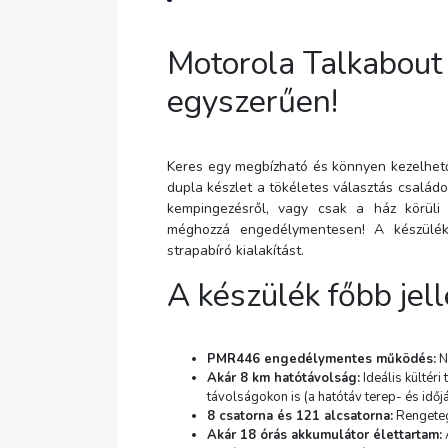
Motorola Talkabout 
egyszerűen!
Keres egy megbízható és könnyen kezelhet
dupla készlet a tökéletes választás család
kempingezésről, vagy csak a ház körüli 
méghozzá engedélymentesen! A készülék
strapabíró kialakítást.
A készülék főbb jel
PMR446 engedélymentes működés:
N
Akár 8 km hatótávolság:
Ideális kültér
távolságokon is (a hatótáv terep- és időj
8 csatorna és 121 alcsatorna:
Rengeteg 
Akár 18 órás akkumulátor élettartam: