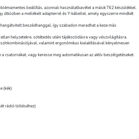
TERMÉK ADATLAP
blémamentes beállítás, azonnali használatbavétel a másik T62 készülékkel.
y útközben a mellékelt adapterrel és Y-kábellel, amely egyszerre mindkét
a hangátvitelt beszédhanggal, így szabadon maradhat a keze más
atlan helyzetekre, sötétedés utáni tájékozódásra vagy vészvilágításra.
 színkombinációjával, valamint ergonómikus kialakításával kényelmesen
e a csatornákat, vagy keresse meg automatikusan az aktív beszélgetéseket.
e (kék)
ét rádió töltéséhez)