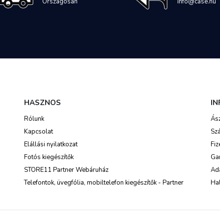
Országosan
info@case.hu
HASZNOS
I
Rólunk
Ás
Kapcsolat
Szá
Elállási nyilatkozat
Fiz
Fotós kiegészítők
Ga
STORE11 Partner Webáruház
Ada
Telefontok, üvegfólia, mobiltelefon kiegészítők - Partner
Hal