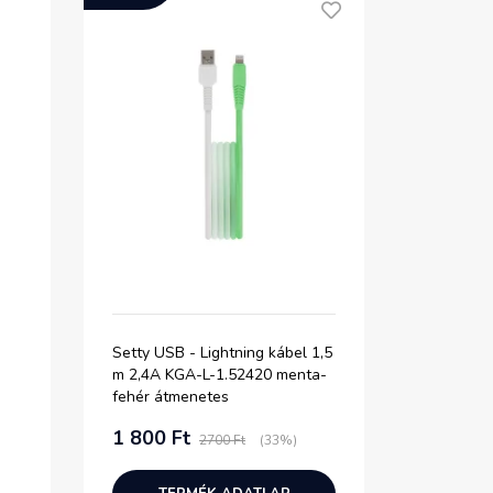
Setty USB - Lightning kábel 1,5
Type-C - Ty
,
m 2,4A KGA-L-1.52420 menta-
30W kábel 1
fehér átmenetes
1 800 Ft
1 800 Ft
22%)
2700 Ft
(33%)