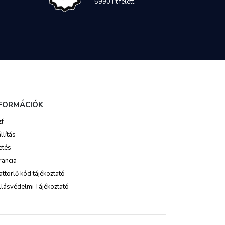
5990 Ft felett
NFORMÁCIÓK
zf
llítás
etés
rancia
ttörlő kód tájékoztató
lásvédelmi Tájékoztató