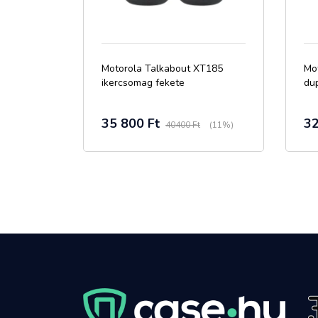
Motorola Talkabout XT185
Mo
ikercsomag fekete
du
35 800 Ft
32
40400 Ft
(11%)