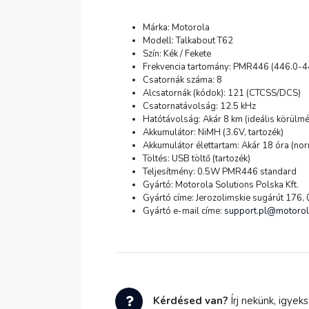
Márka: Motorola
Modell: Talkabout T62
Szín: Kék / Fekete
Frekvencia tartomány: PMR446 (446.0-
Csatornák száma: 8
Alcsatornák (kódok): 121 (CTCSS/DCS)
Csatornatávolság: 12.5 kHz
Hatótávolság: Akár 8 km (ideális körülmé
Akkumulátor: NiMH (3.6V, tartozék)
Akkumulátor élettartam: Akár 18 óra (nor
Töltés: USB töltő (tartozék)
Teljesítmény: 0.5W PMR446 standard
Gyártó: Motorola Solutions Polska Kft.
Gyártó címe: Jerozolimskie sugárút 176
Gyártó e-mail címe:
support.pl@motoro
Kérdésed van?
Írj nekünk, igyek