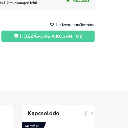
Készleten
tás 1-2 munkanapon belül
Kedvenc termékeimhez
HOZZÁADÁS A KOSÁRHOZ
Kapcsolódó
AKCIÓS!
AKCIÓS!