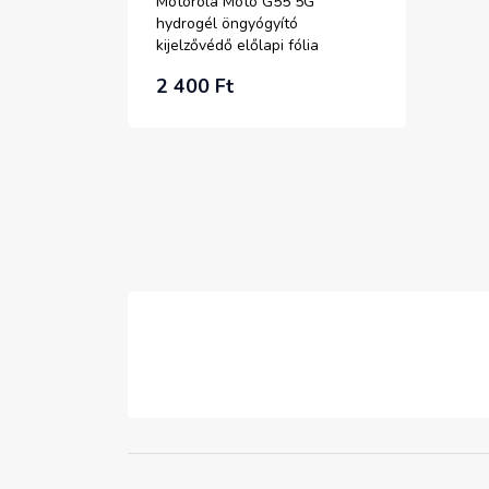
Motorola Moto G55 5G
hydrogél öngyógyító
kijelzővédő előlapi fólia
Alphajack
2 400 Ft