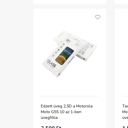
Edzett üveg 2,5D a Motorola
Tac
Moto G55 10 az 1-ben
Mo
üvegfólia
üve