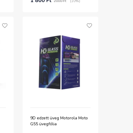
1 800 Ft
2000 Ft
(10%)
9D edzett üveg Motorola Moto
G55 üvegfólia