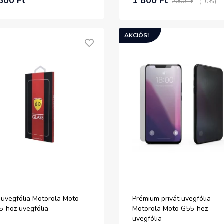
800 Ft
1 800 Ft
2000 Ft
(10%)
AKCIÓS!
 üvegfólia Motorola Moto
Prémium privát üvegfólia
5-hoz üvegfólia
Motorola Moto G55-hez
üvegfólia