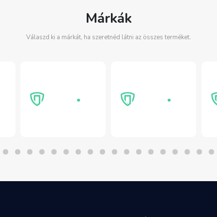
Márkák
Válaszd ki a márkát, ha szeretnéd látni az összes terméket.