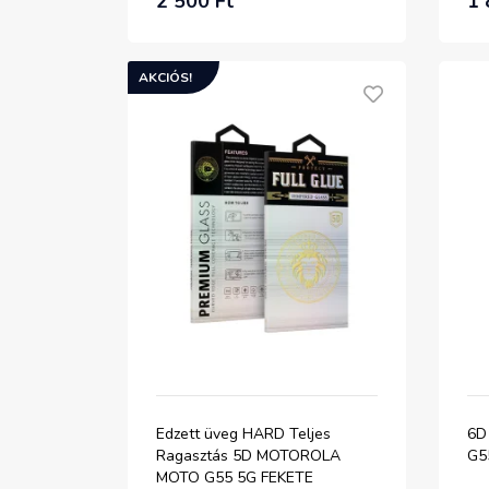
2 500 Ft
1 
AKCIÓS!
Edzett üveg HARD Teljes
6D
Ragasztás 5D MOTOROLA
G5
MOTO G55 5G FEKETE