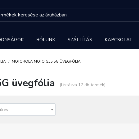
DONSÁGOK
RÓLUNK
SZÁLLÍTÁS
KAPCSOLAT
LIA
MOTOROLA MOTO G55 5G ÜVEGFÓLIA
G üvegfólia
(Listázva 17 db termék)
űrés