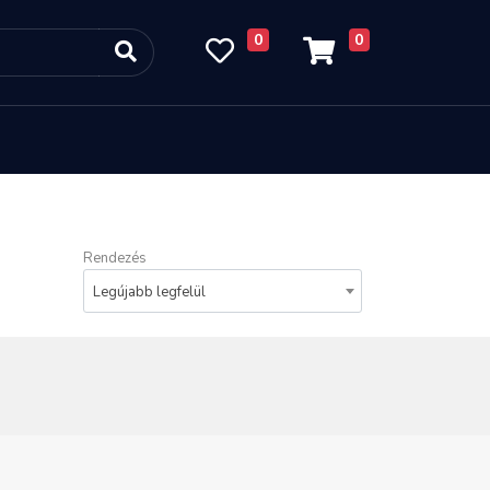
0
0
Rendezés
Legújabb legfelül