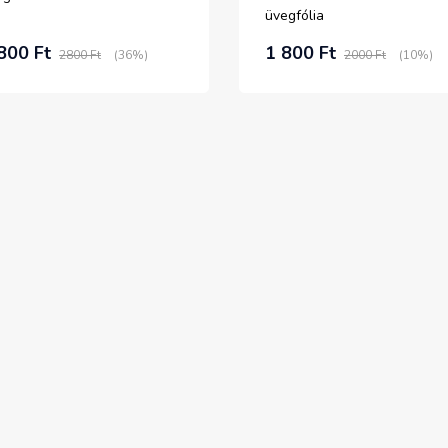
üvegfólia
800 Ft
1 800 Ft
2800 Ft
(36%)
2000 Ft
(10%)