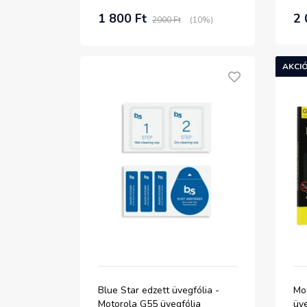
üvegfólia
1 800 Ft
2 
2000 Ft
(10%)
AKCIÓ
Blue Star edzett üvegfólia -
Mo
Motorola G55 üvegfólia
üve