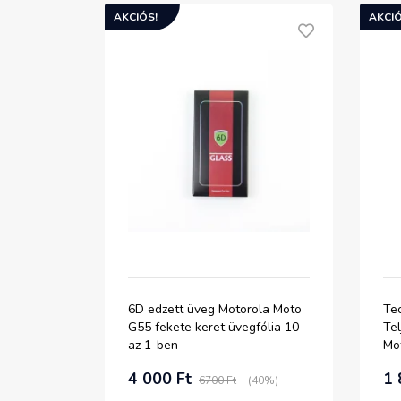
AKCIÓS!
AKCIÓ
6D edzett üveg Motorola Moto
Tec
G55 fekete keret üvegfólia 10
Te
az 1-ben
Mo
üve
4 000 Ft
1 
6700 Ft
(40%)