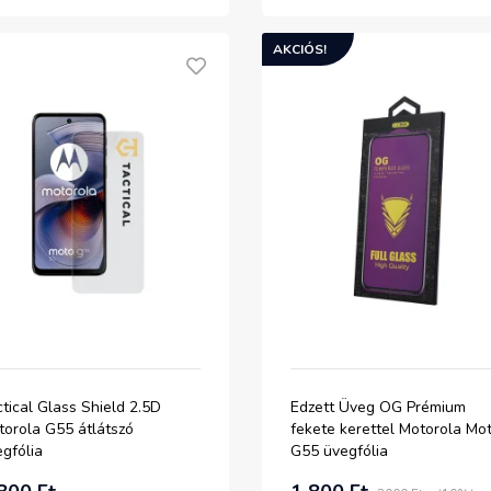
AKCIÓS!
tical Glass Shield 2.5D
Edzett Üveg OG Prémium
torola G55 átlátszó
fekete kerettel Motorola Mo
gfólia
G55 üvegfólia