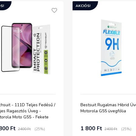
S!
AKCIÓS!
hsuit - 111D Teljes Fedésű /
Bestsuit Rugalmas Hibrid Ü
ljes Ragasztós Üveg -
Motorola G55 üvegfólia
torola Moto G55 - Fekete
gfólia
800 Ft
1 800 Ft
2400 Ft
(25%)
2400 Ft
(25%)