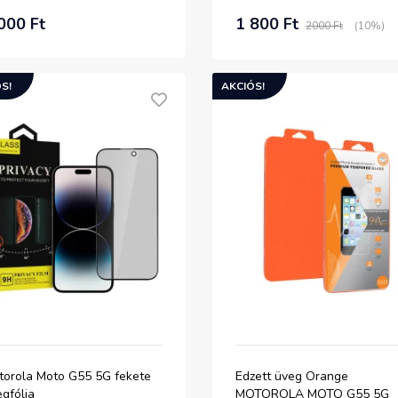
000 Ft
1 800 Ft
2000 Ft
(10%)
S!
AKCIÓS!
torola Moto G55 5G fekete
Edzett üveg Orange
gfólia
MOTOROLA MOTO G55 5G