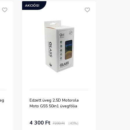
AKCIÓS!
veg
Edzett üveg 2,5D Motorola
Moto G55 50in1 üvegfólia
4 300 Ft
7200 Ft
(40%)