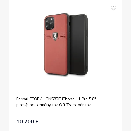
Ferrari FEOBAHCN58RE iPhone 11 Pro 5.8"
piros/piros kemény tok Off Track bőr tok
10 700 Ft