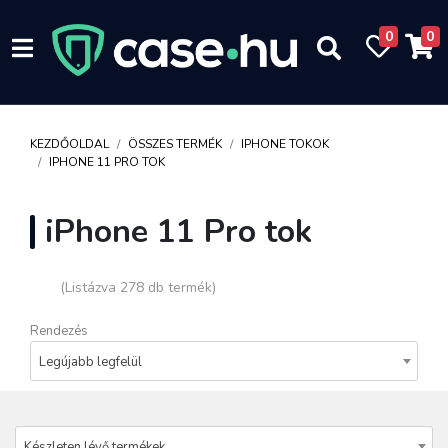
0
0
KEZDŐOLDAL
ÖSSZES TERMÉK
IPHONE TOKOK
IPHONE 11 PRO TOK
iPhone 11 Pro tok
(Listázva 278 db termék)
Rendezés
Legújabb legfelül
Készleten lévő termékek