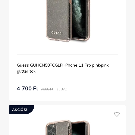
Guess GUHCN58PCGLPI iPhone 11 Pro pink/pink
glitter tok
4 700 Ft
7600 Ft
(38%)
AKCIÓS!