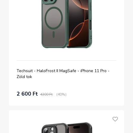
Techsuit - HaloFrost II MagSafe - iPhone 11 Pro -
Zöld tok
2 600 Ft
4300 Ft
(40%)