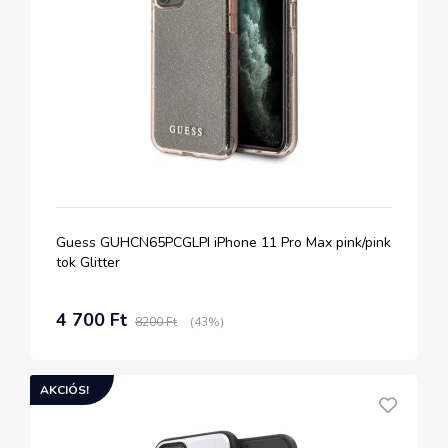
Guess GUHCN65PCGLPI iPhone 11 Pro Max pink/pink
tok Glitter
4 700 Ft
8200 Ft
(43%)
AKCIÓS!