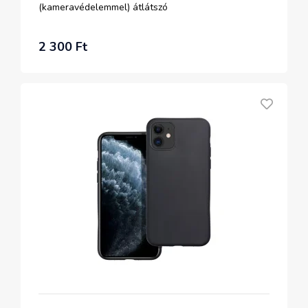
(kameravédelemmel) átlátszó
2 300 Ft