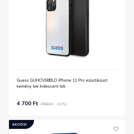
Guess GUHCN58BLD iPhone 11 Pro ezüst/ezüst
kemény tok Iridescent tok
4 700 Ft
7900 Ft
(41%)
AKCIÓS!