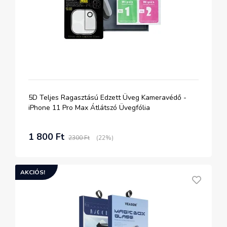
5D Teljes Ragasztású Edzett Üveg Kameravédő -
iPhone 11 Pro Max Átlátszó Üvegfólia
1 800 Ft
2300 Ft
(22%)
AKCIÓS!