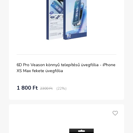
6D Pro Veason könnyű telepítésű üvegfólia - iPhone
XS Max fekete üvegfólia
1 800 Ft
2300 Ft
(22%)