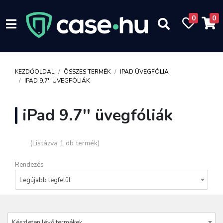
0
0
KEZDŐOLDAL
ÖSSZES TERMÉK
IPAD ÜVEGFÓLIA
IPAD 9.7'' ÜVEGFÓLIÁK
iPad 9.7'' üvegfóliák
(Listázva 1 db termék)
Rendezés
Legújabb legfelül
Készleten lévő termékek