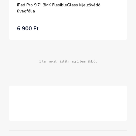
iPad Pro 9.7'' 3MK FlexibleGlass kijelzővédő
üvegfólia
6 900 Ft
1 terméket néztél meg 1 termékből