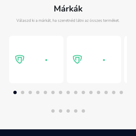
Márkák
Válaszd ki a márkát, ha szeretnéd látni az összes terméket.