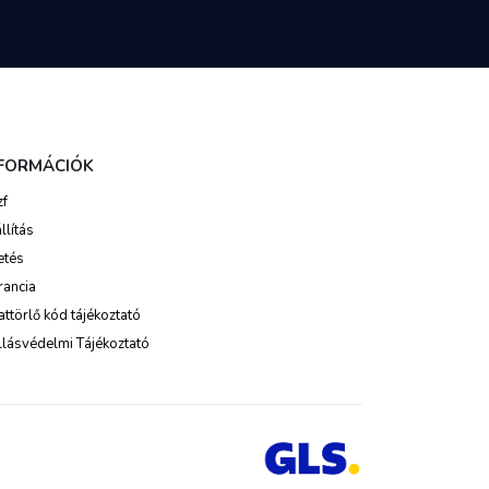
NFORMÁCIÓK
zf
llítás
etés
rancia
ttörlő kód tájékoztató
lásvédelmi Tájékoztató