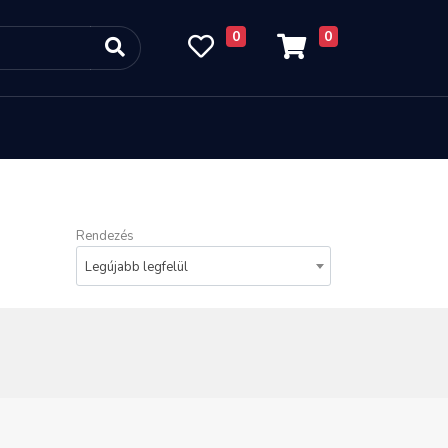
0
0
Rendezés
Legújabb legfelül