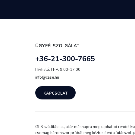
ÜGYFÉLSZOLGÁLAT
+36-21-300-7665
Hívható: H-P: 9:00-17:00
info@case.hu
KAPCSOLAT
GLS szállítással, akár másnapra megkaphatod rendelésed.
csomag háromszor próbál meg kézbesíteni a futárszolgá