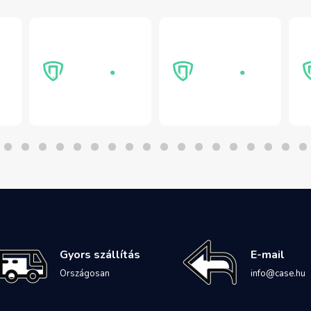
Gyors szállítás
E-mail
Országosan
info@case.hu