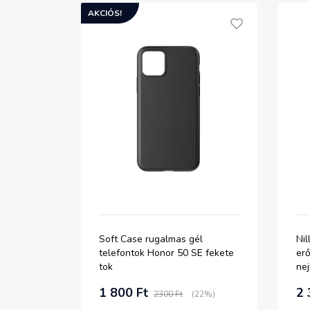
AKCIÓS!
Soft Case rugalmas gél
Nil
telefontok Honor 50 SE fekete
erő
tok
nej
fek
1 800 Ft
2 
2300 Ft
(22%)