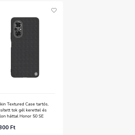
lkin Textured Case tartós,
sített tok gél kerettel és
lon háttal Honor 50 SE
ete tok
300 Ft