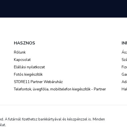
HASZNOS
I
Rólunk
Ás
Kapcsolat
Szá
Elállási nyilatkozat
Fiz
Fotós kiegészítők
Ga
STORE11 Partner Webáruház
Ada
Telefontok, üvegfólia, mobiltelefon kiegészítők - Partner
Hal
 A futárnál fizethetsz bankkártyával és készpénzzel is. Minden
lat.