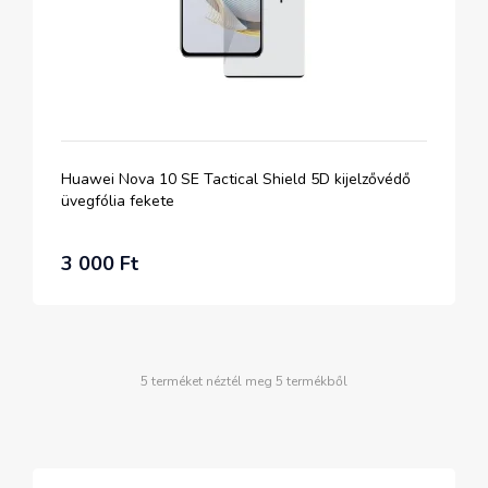
Huawei Nova 10 SE Tactical Shield 5D kijelzővédő
üvegfólia fekete
3 000 Ft
5 terméket néztél meg 5 termékből