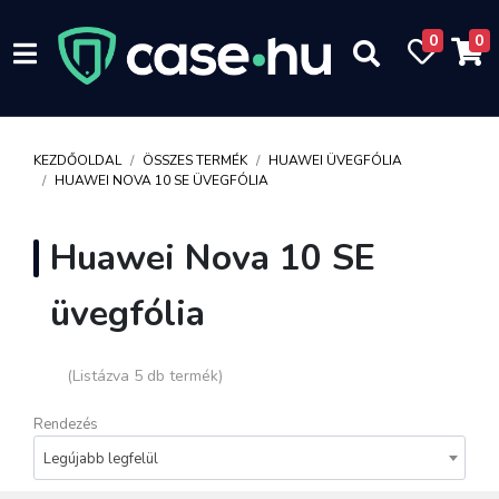
0
0
KEZDŐOLDAL
ÖSSZES TERMÉK
HUAWEI ÜVEGFÓLIA
HUAWEI NOVA 10 SE ÜVEGFÓLIA
Huawei Nova 10 SE
üvegfólia
(Listázva 5 db termék)
Rendezés
Legújabb legfelül