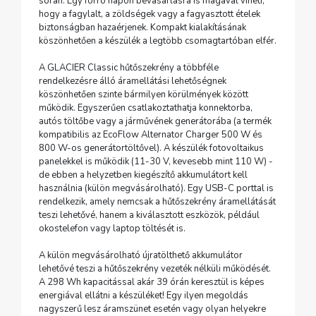
során. Egy forró napon bevásárlásra is magával viheti,
hogy a fagylalt, a zöldségek vagy a fagyasztott ételek
biztonságban hazaérjenek. Kompakt kialakításának
köszönhetően a készülék a legtöbb csomagtartóban elfér.
A GLACIER Classic hűtőszekrény a többféle
rendelkezésre álló áramellátási lehetőségnek
köszönhetően szinte bármilyen körülmények között
működik. Egyszerűen csatlakoztathatja konnektorba,
autós töltőbe vagy a járművének generátorába (a termék
kompatibilis az EcoFlow Alternator Charger 500 W és
800 W-os generátortöltővel). A készülék fotovoltaikus
panelekkel is működik (11-30 V, kevesebb mint 110 W) -
de ebben a helyzetben kiegészítő akkumulátort kell
használnia (külön megvásárolható). Egy USB-C porttal is
rendelkezik, amely nemcsak a hűtőszekrény áramellátását
teszi lehetővé, hanem a kiválasztott eszközök, például
okostelefon vagy laptop töltését is.
A külön megvásárolható újratölthető akkumulátor
lehetővé teszi a hűtőszekrény vezeték nélküli működését.
A 298 Wh kapacitással akár 39 órán keresztül is képes
energiával ellátni a készüléket! Egy ilyen megoldás
nagyszerű lesz áramszünet esetén vagy olyan helyekre