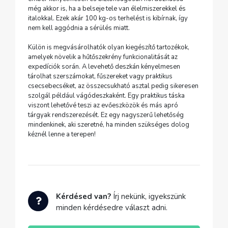
még akkor is, ha a belseje tele van élelmiszerekkel és
italokkal. Ezek akár 100 kg-os terhelést is kibírnak, így
nem kell aggódnia a sérülés miatt.
Külön is megvásárolhatók olyan kiegészítő tartozékok,
amelyek növelik a hűtőszekrény funkcionalitását az
expedíciók során. A levehető deszkán kényelmesen
tárolhat szerszámokat, fűszereket vagy praktikus
csecsebecséket, az összecsukható asztal pedig sikeresen
szolgál például vágódeszkaként. Egy praktikus táska
viszont lehetővé teszi az evőeszközök és más apró
tárgyak rendszerezését. Ez egy nagyszerű lehetőség
mindenkinek, aki szeretné, ha minden szükséges dolog
kéznél lenne a terepen!
Kérdésed van?
Írj nekünk, igyekszünk
minden kérdésedre választ adni.