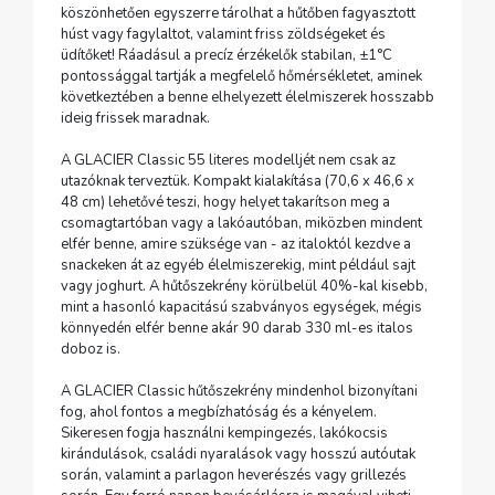
köszönhetően egyszerre tárolhat a hűtőben fagyasztott
húst vagy fagylaltot, valamint friss zöldségeket és
üdítőket! Ráadásul a precíz érzékelők stabilan, ±1°C
pontossággal tartják a megfelelő hőmérsékletet, aminek
következtében a benne elhelyezett élelmiszerek hosszabb
ideig frissek maradnak.
A GLACIER Classic 55 literes modelljét nem csak az
utazóknak terveztük. Kompakt kialakítása (70,6 x 46,6 x
48 cm) lehetővé teszi, hogy helyet takarítson meg a
csomagtartóban vagy a lakóautóban, miközben mindent
elfér benne, amire szüksége van - az italoktól kezdve a
snackeken át az egyéb élelmiszerekig, mint például sajt
vagy joghurt. A hűtőszekrény körülbelül 40%-kal kisebb,
mint a hasonló kapacitású szabványos egységek, mégis
könnyedén elfér benne akár 90 darab 330 ml-es italos
doboz is.
A GLACIER Classic hűtőszekrény mindenhol bizonyítani
fog, ahol fontos a megbízhatóság és a kényelem.
Sikeresen fogja használni kempingezés, lakókocsis
kirándulások, családi nyaralások vagy hosszú autóutak
során, valamint a parlagon heverészés vagy grillezés