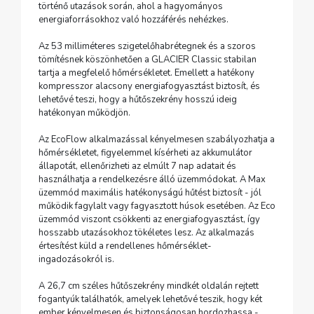
történő utazások során, ahol a hagyományos
energiaforrásokhoz való hozzáférés nehézkes.
Az 53 milliméteres szigetelőhabrétegnek és a szoros
tömítésnek köszönhetően a GLACIER Classic stabilan
tartja a megfelelő hőmérsékletet. Emellett a hatékony
kompresszor alacsony energiafogyasztást biztosít, és
lehetővé teszi, hogy a hűtőszekrény hosszú ideig
hatékonyan működjön.
Az EcoFlow alkalmazással kényelmesen szabályozhatja a
hőmérsékletet, figyelemmel kísérheti az akkumulátor
állapotát, ellenőrizheti az elmúlt 7 nap adatait és
használhatja a rendelkezésre álló üzemmódokat. A Max
üzemmód maximális hatékonyságú hűtést biztosít - jól
működik fagylalt vagy fagyasztott húsok esetében. Az Eco
üzemmód viszont csökkenti az energiafogyasztást, így
hosszabb utazásokhoz tökéletes lesz. Az alkalmazás
értesítést küld a rendellenes hőmérséklet-
ingadozásokról is.
A 26,7 cm széles hűtőszekrény mindkét oldalán rejtett
fogantyúk találhatók, amelyek lehetővé teszik, hogy két
ember kényelmesen és biztonságosan hordozhassa -