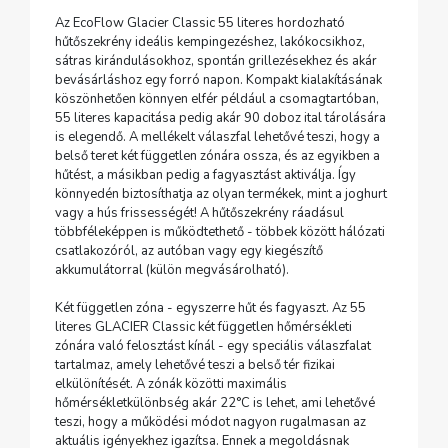
Az EcoFlow Glacier Classic 55 literes hordozható
hűtőszekrény ideális kempingezéshez, lakókocsikhoz,
sátras kirándulásokhoz, spontán grillezésekhez és akár
bevásárláshoz egy forró napon. Kompakt kialakításának
köszönhetően könnyen elfér például a csomagtartóban,
55 literes kapacitása pedig akár 90 doboz ital tárolására
is elegendő. A mellékelt válaszfal lehetővé teszi, hogy a
belső teret két független zónára ossza, és az egyikben a
hűtést, a másikban pedig a fagyasztást aktiválja. Így
könnyedén biztosíthatja az olyan termékek, mint a joghurt
vagy a hús frissességét! A hűtőszekrény ráadásul
többféleképpen is működtethető - többek között hálózati
csatlakozóról, az autóban vagy egy kiegészítő
akkumulátorral (külön megvásárolható).
Két független zóna - egyszerre hűt és fagyaszt. Az 55
literes GLACIER Classic két független hőmérsékleti
zónára való felosztást kínál - egy speciális válaszfalat
tartalmaz, amely lehetővé teszi a belső tér fizikai
elkülönítését. A zónák közötti maximális
hőmérsékletkülönbség akár 22°C is lehet, ami lehetővé
teszi, hogy a működési módot nagyon rugalmasan az
aktuális igényekhez igazítsa. Ennek a megoldásnak