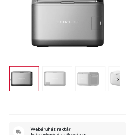
Webáruház raktár
További információ ügyfélszolgálaton.