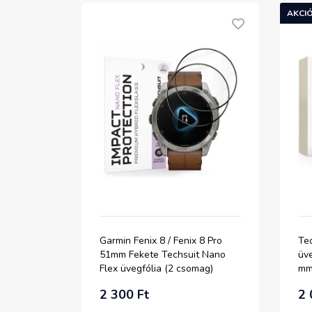
AKCIÓ
Garmin Fenix 8 / Fenix 8 Pro
Tec
51mm Fekete Techsuit Nano
üv
Flex üvegfólia (2 csomag)
mm)
2 300 Ft
2 