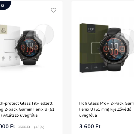
S!
h-protect Glass Fit+ edzett
Hofi Glass Pro+ 2-Pack Gar
eg 2-pack Garmin Fenix 8 (51
Fenix 8 (51 mm) kijelzővédő
 Átlátszó üvegfólia
üvegfólia
000 Ft
3 600 Ft
3500 Ft
(43%)