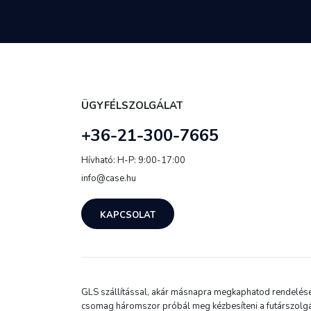
ÜGYFÉLSZOLGÁLAT
+36-21-300-7665
Hívható: H-P: 9:00-17:00
info@case.hu
KAPCSOLAT
GLS szállítással, akár másnapra megkaphatod rendelésed.
csomag háromszor próbál meg kézbesíteni a futárszolgá