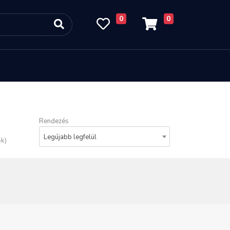
0
0
Rendezés
Legújabb legfelül
ék)