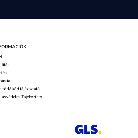
NFORMÁCIÓK
zf
llítás
etés
rancia
ttörlő kód tájékoztató
lásvédelmi Tájékoztató