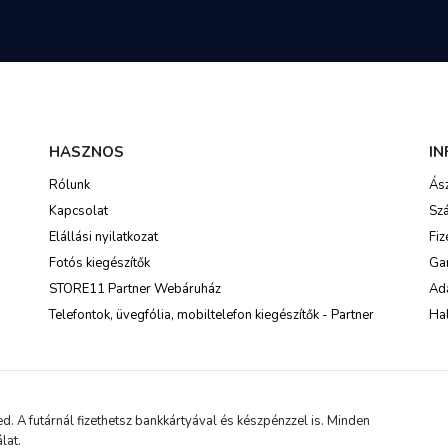
HASZNOS
I
Rólunk
Ás
Kapcsolat
Szá
Elállási nyilatkozat
Fiz
Fotós kiegészítők
Ga
STORE11 Partner Webáruház
Ada
Telefontok, üvegfólia, mobiltelefon kiegészítők - Partner
Hal
 A futárnál fizethetsz bankkártyával és készpénzzel is. Minden
lat.