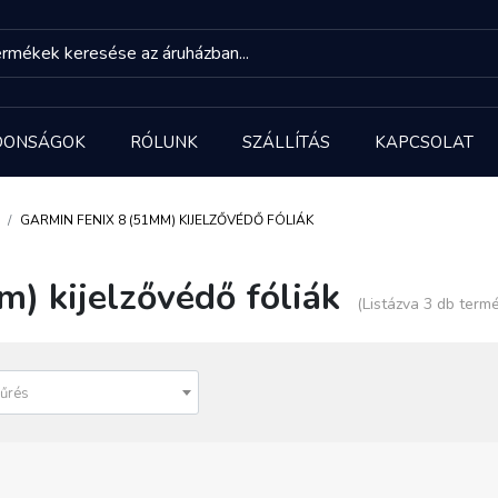
DONSÁGOK
RÓLUNK
SZÁLLÍTÁS
KAPCSOLAT
GARMIN FENIX 8 (51MM) KIJELZŐVÉDŐ FÓLIÁK
) kijelzővédő fóliák
(Listázva 3 db term
űrés