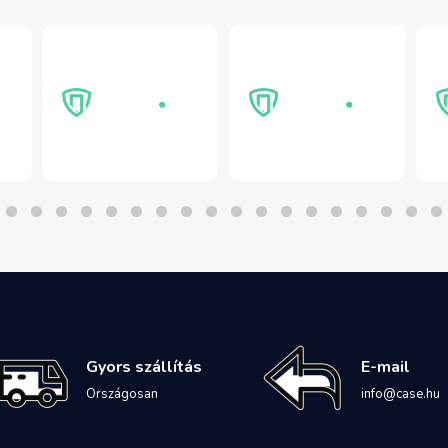
Gyors szállítás
E-mail
Országosan
info@case.hu