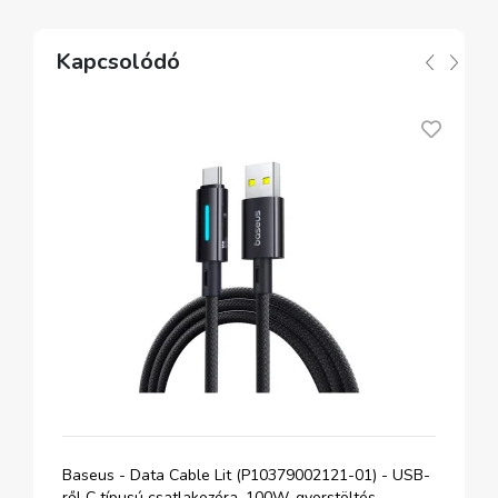
Kapcsolódó
A
Baseus - Data Cable Lit (P10379002121-01) - USB-
ről C típusú csatlakozóra, 100W, gyorstöltés,