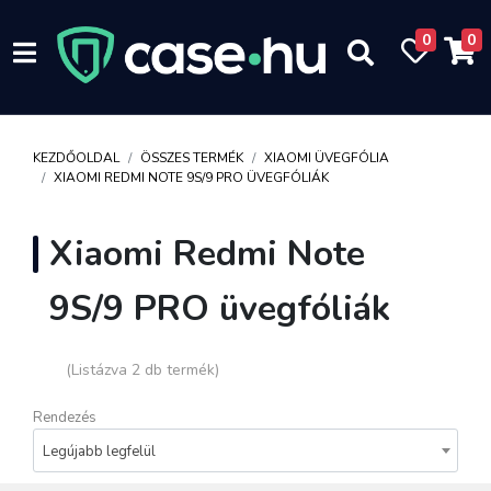
0
0
KEZDŐOLDAL
ÖSSZES TERMÉK
XIAOMI ÜVEGFÓLIA
XIAOMI REDMI NOTE 9S/9 PRO ÜVEGFÓLIÁK
Xiaomi Redmi Note
9S/9 PRO üvegfóliák
(Listázva 2 db termék)
Rendezés
Legújabb legfelül