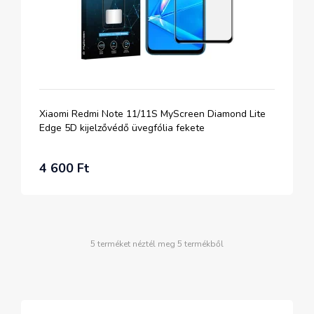
Xiaomi Redmi Note 11/11S MyScreen Diamond Lite
Edge 5D kijelzővédő üvegfólia fekete
4 600 Ft
5 terméket néztél meg 5 termékből