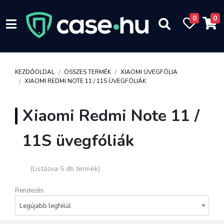
0
0
KEZDŐOLDAL
ÖSSZES TERMÉK
XIAOMI ÜVEGFÓLIA
XIAOMI REDMI NOTE 11 / 11S ÜVEGFÓLIÁK
Xiaomi Redmi Note 11 /
11S üvegfóliák
(Listázva 5 db termék)
Rendezés
Legújabb legfelül