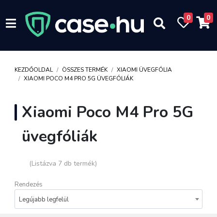
0
0
KEZDŐOLDAL
ÖSSZES TERMÉK
XIAOMI ÜVEGFÓLIA
XIAOMI POCO M4 PRO 5G ÜVEGFÓLIÁK
Xiaomi Poco M4 Pro 5G
üvegfóliák
(Listázva 7 db termék)
Rendezés
Legújabb legfelül