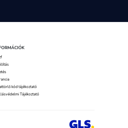
NFORMÁCIÓK
zf
llítás
etés
rancia
ttörlő kód tájékoztató
lásvédelmi Tájékoztató