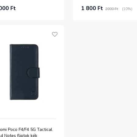
000 Ft
1 800 Ft
2000 Ft
(10%)
omi Poco F4/F4 5G Tactical
ld Notes fliptok kék