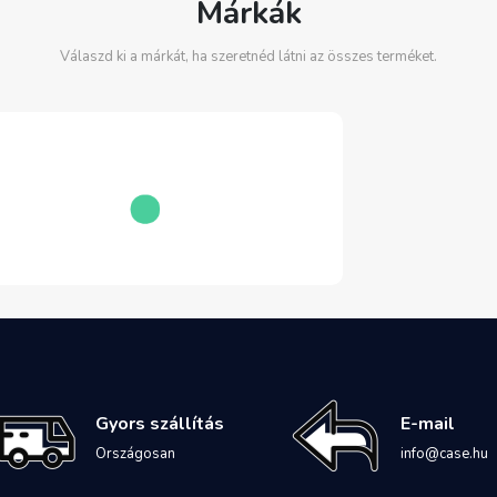
Márkák
Válaszd ki a márkát, ha szeretnéd látni az összes terméket.
Gyors szállítás
E-mail
Országosan
info@case.hu