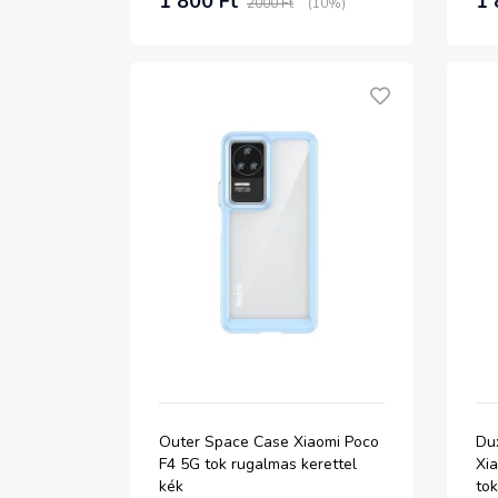
1 800 Ft
1 
2000 Ft
(10%)
Outer Space Case Xiaomi Poco
Dux
F4 5G tok rugalmas kerettel
Xia
kék
tok