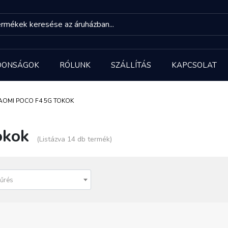
DONSÁGOK
RÓLUNK
SZÁLLÍTÁS
KAPCSOLAT
AOMI POCO F4 5G TOKOK
okok
(Listázva 14 db termék)
űrés