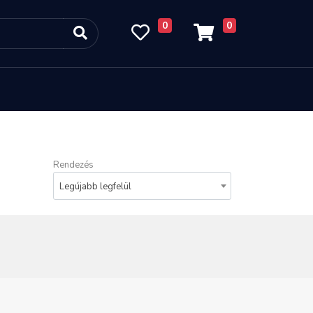
0
0
Rendezés
Legújabb legfelül