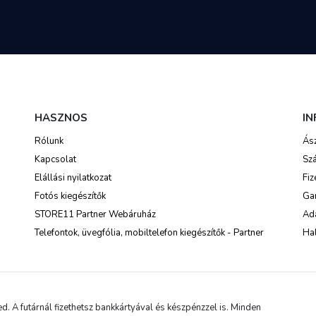
HASZNOS
I
Rólunk
Ás
Kapcsolat
Szá
Elállási nyilatkozat
Fiz
Fotós kiegészítők
Ga
STORE11 Partner Webáruház
Ada
Telefontok, üvegfólia, mobiltelefon kiegészítők - Partner
Hal
 A futárnál fizethetsz bankkártyával és készpénzzel is. Minden