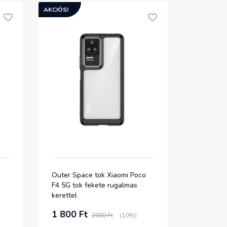
AKCIÓS!
Outer Space tok Xiaomi Poco
F4 5G tok fekete rugalmas
kerettel
1 800 Ft
2000 Ft
(10%)