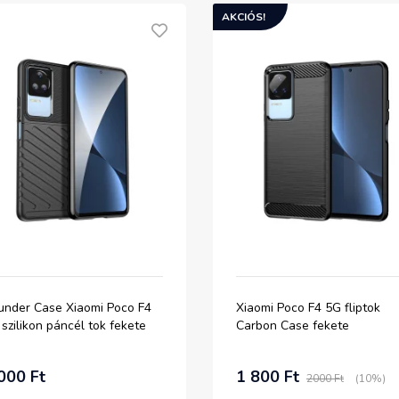
AKCIÓS!
under Case Xiaomi Poco F4
Xiaomi Poco F4 5G fliptok
szilikon páncél tok fekete
Carbon Case fekete
000 Ft
1 800 Ft
2000 Ft
(10%)