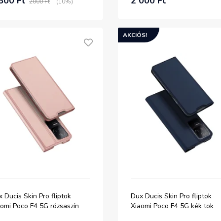
800 Ft
2 000 Ft
2000 Ft
(10%)
AKCIÓS!
 Ducis Skin Pro fliptok
Dux Ducis Skin Pro fliptok
omi Poco F4 5G rózsaszín
Xiaomi Poco F4 5G kék tok