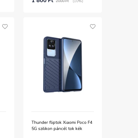
1 800 Ft
2000 Ft
(10%)
Thunder fliptok Xiaomi Poco F4
5G szilikon páncél tok kék