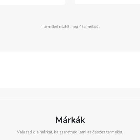
4 terméket néztél meg 4 termékből
Márkák
Válaszd ki a márkát, ha szeretnéd látni az összes terméket.