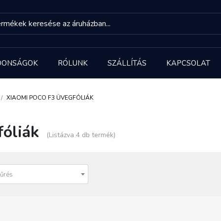
DONSÁGOK
RÓLUNK
SZÁLLÍTÁS
KAPCSOLAT
XIAOMI POCO F3 ÜVEGFÓLIÁK
óliák
(Listázva 4 db termék)
űrés