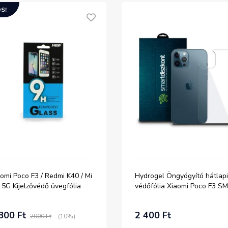
S!
omi Poco F3 / Redmi K40 / Mi
Hydrogel Öngyógyító hátlapi
 5G Kijelzővédő üvegfólia
védőfólia Xiaomi Poco F3 S
800 Ft
2 400 Ft
2000 Ft
(10%)