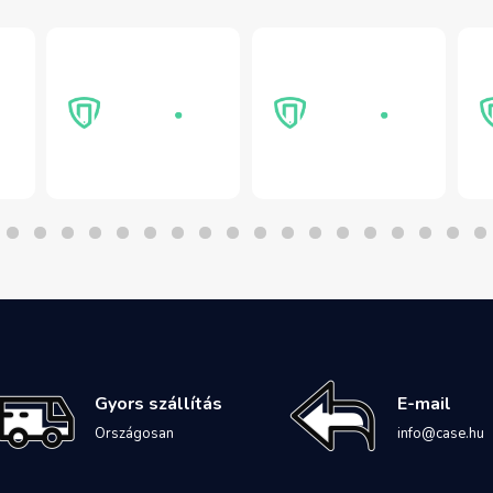
Gyors szállítás
E-mail
Országosan
info@case.hu