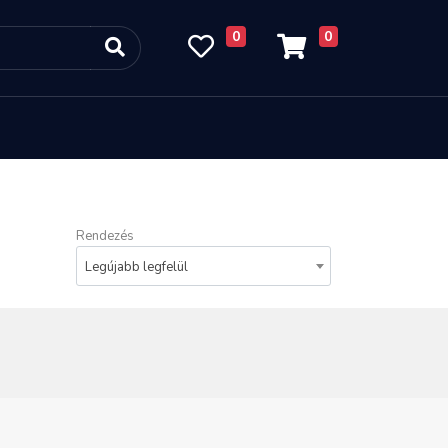
0
0
Rendezés
Legújabb legfelül