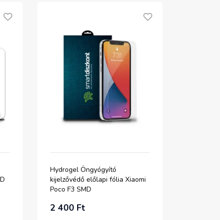
Hydrogel Öngyógyító
MD
kijelzővédő előlapi fólia Xiaomi
Poco F3 SMD
2 400 Ft