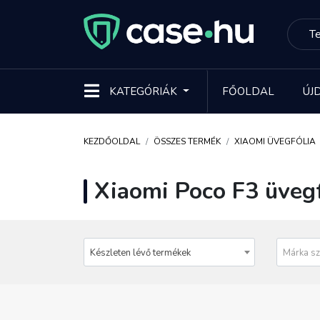
KATEGÓRIÁK
FŐOLDAL
ÚJ
KEZDŐOLDAL
ÖSSZES TERMÉK
XIAOMI ÜVEGFÓLIA
Xiaomi Poco F3 üvegf
Készleten lévő termékek
Márka sz