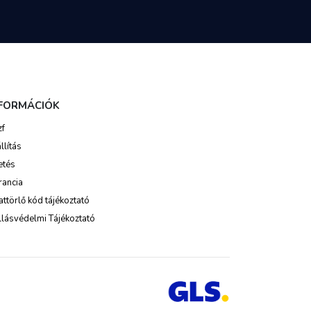
NFORMÁCIÓK
zf
llítás
etés
rancia
ttörlő kód tájékoztató
lásvédelmi Tájékoztató