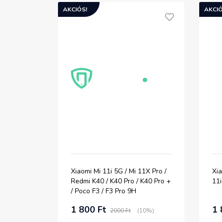
AKCIÓS!
AKCIÓ
Xiaomi Mi 11i 5G / Mi 11X Pro /
Xia
Redmi K40 / K40 Pro / K40 Pro +
11i
/ Poco F3 / F3 Pro 9H
kijelzővédő üvegfólia
1 800 Ft
1 
2000 Ft
(10%)