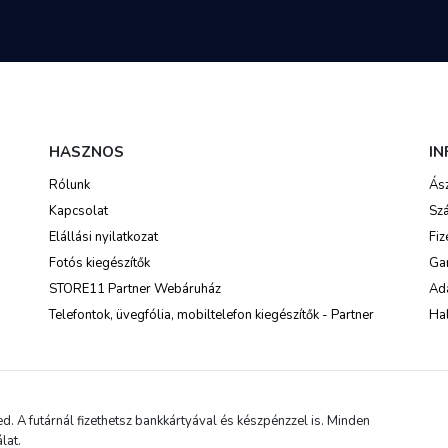
HASZNOS
I
Rólunk
Ás
Kapcsolat
Szá
Elállási nyilatkozat
Fiz
Fotós kiegészítők
Ga
STORE11 Partner Webáruház
Ada
Telefontok, üvegfólia, mobiltelefon kiegészítők - Partner
Hal
 A futárnál fizethetsz bankkártyával és készpénzzel is. Minden
lat.