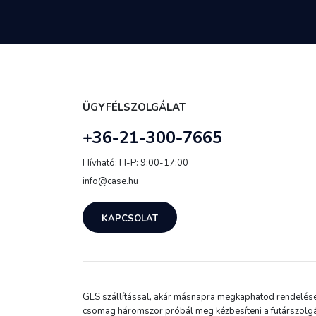
ÜGYFÉLSZOLGÁLAT
+36-21-300-7665
Hívható: H-P: 9:00-17:00
info@case.hu
KAPCSOLAT
GLS szállítással, akár másnapra megkaphatod rendelésed.
csomag háromszor próbál meg kézbesíteni a futárszolgá