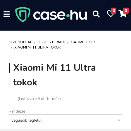
0
0
KEZDŐOLDAL
ÖSSZES TERMÉK
XIAOMI TOKOK
XIAOMI MI 11 ULTRA TOKOK
Xiaomi Mi 11 Ultra
tokok
(Listázva 56 db termék)
Rendezés
Legújabb legfelül