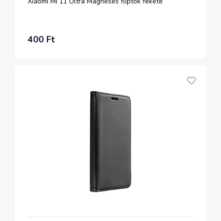
Xiaomi Mi 11 Ultra Mágneses fliptok fekete
400 Ft