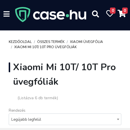
0
0
KEZDŐOLDAL
ÖSSZES TERMÉK
XIAOMI ÜVEGFÓLIA
XIAOMI MI 10T/ 10T PRO ÜVEGFÓLIÁK
Xiaomi Mi 10T/ 10T Pro
üvegfóliák
(Listázva 6 db termék)
Rendezés
Legújabb legfelül