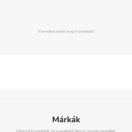
5 terméket néztél meg 5 termékből
Márkák
Válaszd ki a márkát, ha szeretnéd látni az összes terméket.