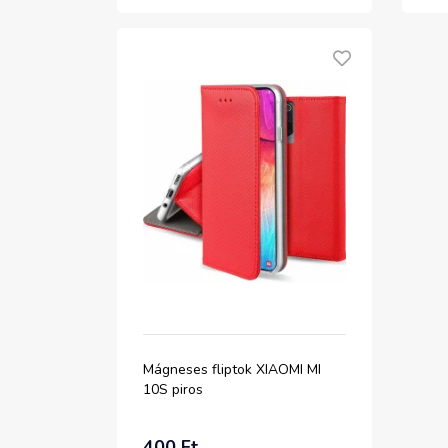
Mágneses fliptok XIAOMI MI
10S piros
400 Ft