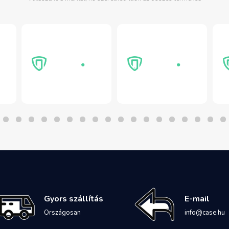
Gyors szállítás
E-mail
Országosan
info@case.hu