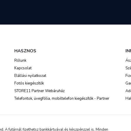
HASZNOS
I
Rólunk
Ás
Kapcsolat
Szá
Elállási nyilatkozat
Fiz
Fotós kiegészítők
Ga
STORE11 Partner Webáruház
Ada
Telefontok, üvegfólia, mobiltelefon kiegészítők - Partner
Hal
 A futárnál fizethetsz bankkártyával és készpénzzel is. Minden