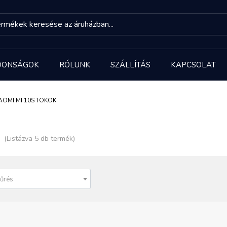
DONSÁGOK
RÓLUNK
SZÁLLÍTÁS
KAPCSOLAT
AOMI MI 10S TOKOK
(Listázva 5 db termék)
űrés