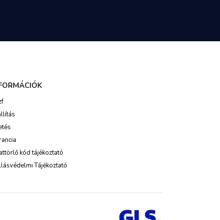
NFORMÁCIÓK
zf
llítás
etés
rancia
ttörlő kód tájékoztató
lásvédelmi Tájékoztató