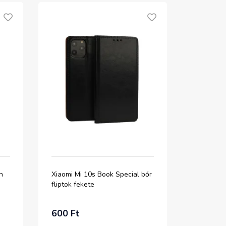
n
Xiaomi Mi 10s Book Special bőr
fliptok fekete
600 Ft