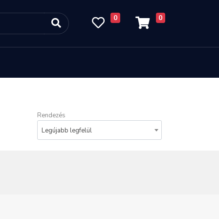
0
0
Rendezés
Legújabb legfelül