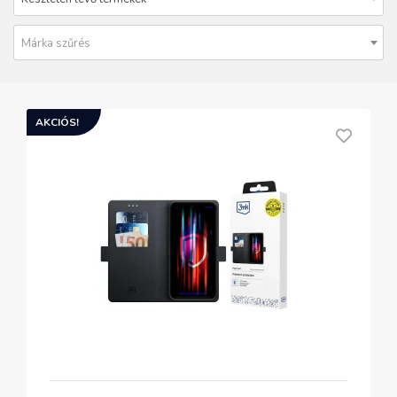
Márka szűrés
AKCIÓS!