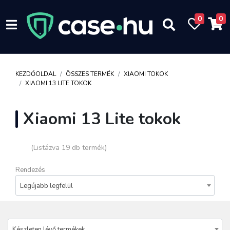
0
0
KEZDŐOLDAL
ÖSSZES TERMÉK
XIAOMI TOKOK
XIAOMI 13 LITE TOKOK
Xiaomi 13 Lite tokok
(Listázva 19 db termék)
Rendezés
Legújabb legfelül
Készleten lévő termékek