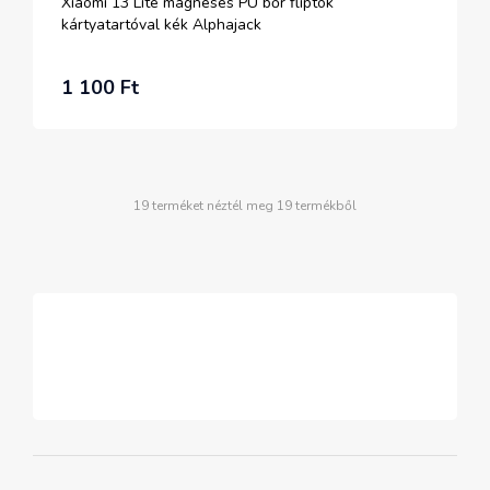
Xiaomi 13 Lite mágneses PU bőr fliptok
kártyatartóval kék Alphajack
1 100 Ft
19 terméket néztél meg 19 termékből