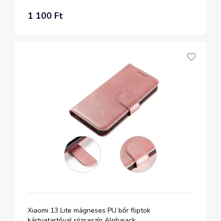
1 100 Ft
Xiaomi 13 Lite mágneses PU bőr fliptok
kártyatartóval rózsaszín Alphajack