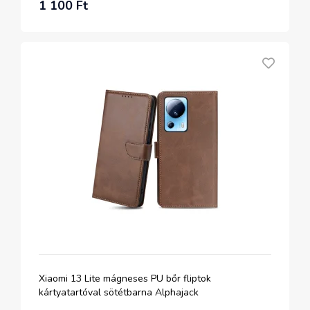
1 100 Ft
Xiaomi 13 Lite mágneses PU bőr fliptok
kártyatartóval sötétbarna Alphajack