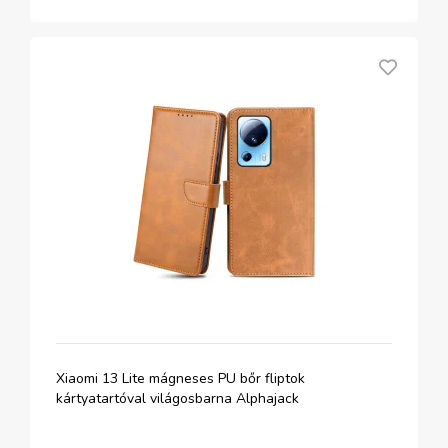
Xiaomi 13 Lite mágneses PU bőr fliptok
kártyatartóval világosbarna Alphajack