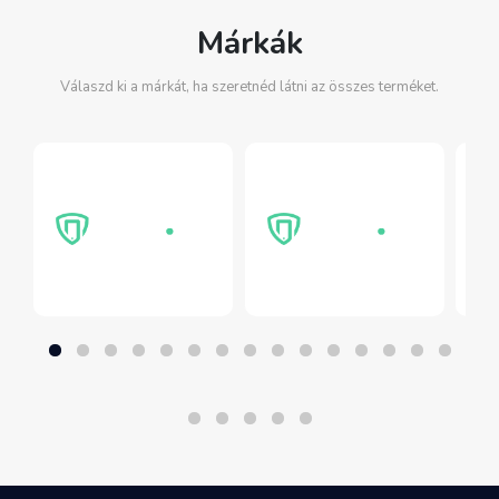
Márkák
Válaszd ki a márkát, ha szeretnéd látni az összes terméket.