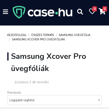
0
0
KEZDŐOLDAL
ÖSSZES TERMÉK
SAMSUNG ÜVEGFÓLIA
SAMSUNG XCOVER PRO ÜVEGFÓLIÁK
Samsung Xcover Pro
üvegfóliák
(Listázva 2 db termék)
Rendezés
Legújabb legfelül