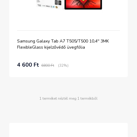
Samsung Galaxy Tab A7 T505/T500 10,4'' 3MK
FlexibleGlass kijelzővédő üvegfólia
4 600 Ft
6800 Ft
(32%)
1 terméket néztél meg 1 termékből