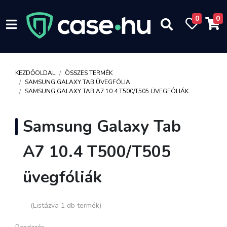
0
0
KEZDŐOLDAL
ÖSSZES TERMÉK
SAMSUNG GALAXY TAB ÜVEGFÓLIA
SAMSUNG GALAXY TAB A7 10.4 T500/T505 ÜVEGFÓLIÁK
Samsung Galaxy Tab
A7 10.4 T500/T505
üvegfóliák
(Listázva 1 db termék)