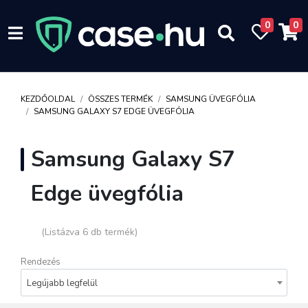
0
0
KEZDŐOLDAL
ÖSSZES TERMÉK
SAMSUNG ÜVEGFÓLIA
SAMSUNG GALAXY S7 EDGE ÜVEGFÓLIA
Samsung Galaxy S7
Edge üvegfólia
(Listázva 6 db termék)
Rendezés
Legújabb legfelül