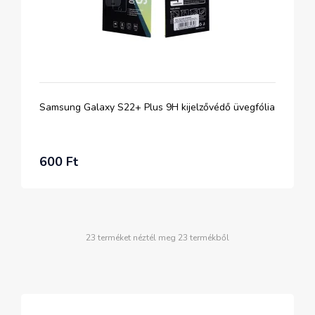
Samsung Galaxy S22+ Plus 9H kijelzővédő üvegfólia
600 Ft
23 terméket néztél meg 23 termékből