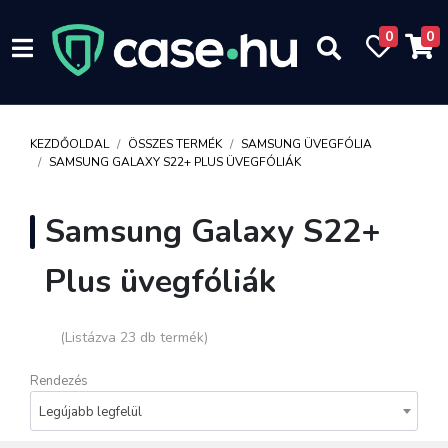
0
0
KEZDŐOLDAL
ÖSSZES TERMÉK
SAMSUNG ÜVEGFÓLIA
SAMSUNG GALAXY S22+ PLUS ÜVEGFÓLIÁK
Samsung Galaxy S22+
Plus üvegfóliák
(Listázva 23 db termék)
Rendezés
Legújabb legfelül