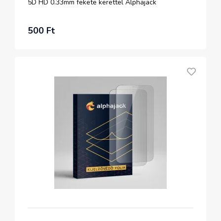
5D HD 0.33mm fekete kerettel Alphajack
500 Ft