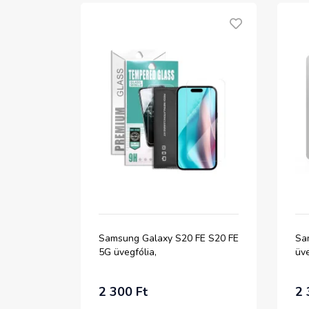
Samsung Galaxy S20 FE S20 FE
Sa
5G üvegfólia,
üve
2 300 Ft
2 