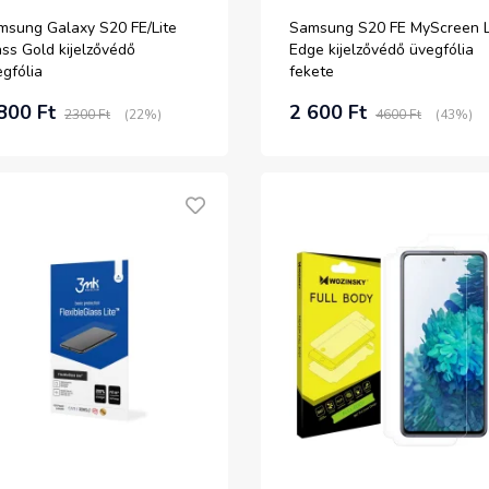
msung Galaxy S20 FE/Lite
Samsung S20 FE MyScreen L
ss Gold kijelzővédő
Edge kijelzővédő üvegfólia
gfólia
fekete
800 Ft
2 600 Ft
2300 Ft
(22%)
4600 Ft
(43%)