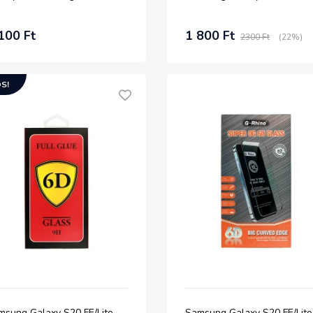
100 Ft
1 800 Ft
2300 Ft
(22%)
S!
msung Galaxy S20 FE/Lite
Samsung Galaxy S20 FE/Lite