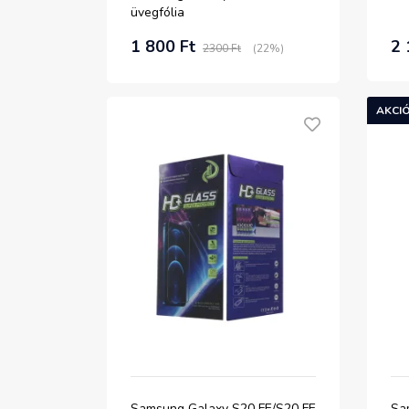
üvegfólia
1 800 Ft
2 
2300 Ft
(22%)
AKCIÓ
Samsung Galaxy S20 FE/S20 FE
Sa