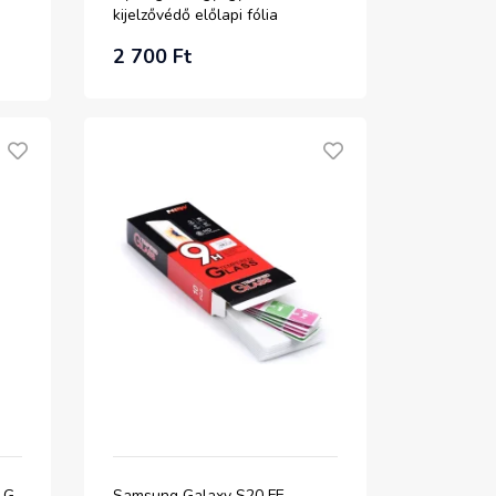
kijelzővédő előlapi fólia
Alphajack
2 700 Ft
 G-
Samsung Galaxy S20 FE