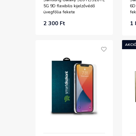
5G 9D flexibilis kijelzővédő
6D 
üvegfólia fekete
fe
2 300 Ft
1 
AKCIÓ