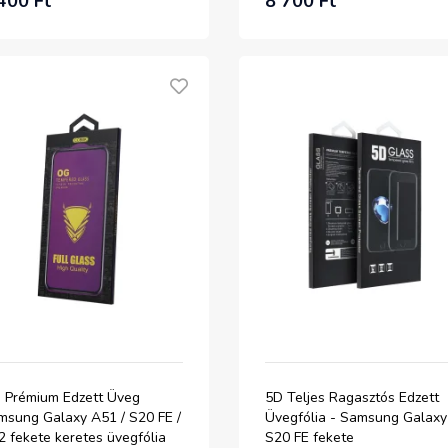
400 Ft
8 700 Ft
 Prémium Edzett Üveg
5D Teljes Ragasztós Edzett
msung Galaxy A51 / S20 FE /
Üvegfólia - Samsung Galaxy
 fekete keretes üvegfólia
S20 FE fekete