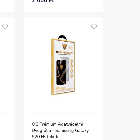
2 000 Ft
OG Prémium Adatvédelmi
Üvegfólia - Samsung Galaxy
S20 FE fekete