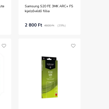
ite
Samsung S20 FE 3MK ARC+ FS
kijelzővédő fólia
2 800 Ft
4600 Ft
(39%)