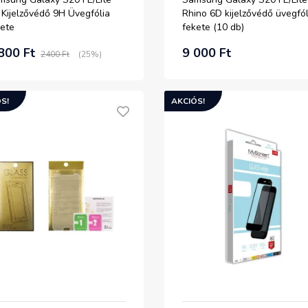
Kijelzővédő 9H Üvegfólia
Rhino 6D kijelzővédő üvegfól
kete
fekete (10 db)
800 Ft
9 000 Ft
2400 Ft
(25%)
S!
AKCIÓS!