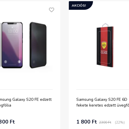
AKCIÓS!
msung Galaxy S20 FE edzett
Samsung Galaxy S20 FE 6D
gfólia
fekete keretes edzett üvegfó
300 Ft
1 800 Ft
2300 Ft
(22%)