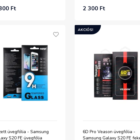
300 Ft
2 300 Ft
AKCIÓS!
zett üvegfólia - Samsung
6D Pro Veason üvegfólia -
laxy S20 FE üvegfólia
Samsung Galaxy S20 FE fek