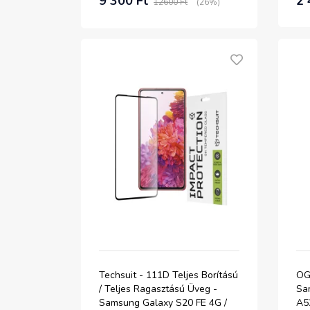
9 300 Ft
2 
12600 Ft
(26%)
Techsuit - 111D Teljes Borítású
OG
/ Teljes Ragasztású Üveg -
Sa
Samsung Galaxy S20 FE 4G /
A52