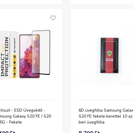
chsuit - ESD Üvegvédő -
6D üvegfólia Samsung Gala
msung Galaxy S20 FE / S20
S20 FE fekete kerettel 10 az
 5G - Fekete
ben üvegfólia