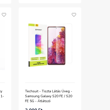
xy
Techsuit - Tiszta Látás Üveg -
 1-
Samsung Galaxy S20 FE / S20
FE 5G - Átlátszó