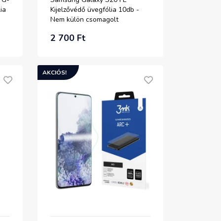
ia
Kijelzővédő üvegfólia 10db -
Nem külön csomagolt
2 700 Ft
AKCIÓS!