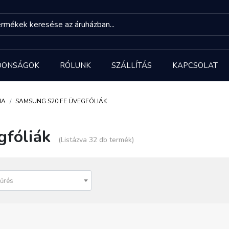
DONSÁGOK
RÓLUNK
SZÁLLÍTÁS
KAPCSOLAT
IA
SAMSUNG S20 FE ÜVEGFÓLIÁK
fóliák
(Listázva 32 db termék)
űrés