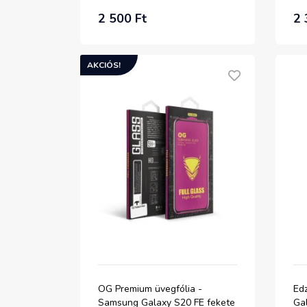
S20 FE 5G - Fekete
2 500 Ft
2 
AKCIÓS!
OG Premium üvegfólia -
Ed
Samsung Galaxy S20 FE fekete
Ga