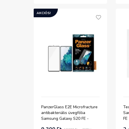
AKCIÓS!
PanzerGlass E2E Microfracture
Te
antibakteriális üvegfólia
Sa
Samsung Galaxy S20 FE -
FE
fekete kerettel üvegfólia