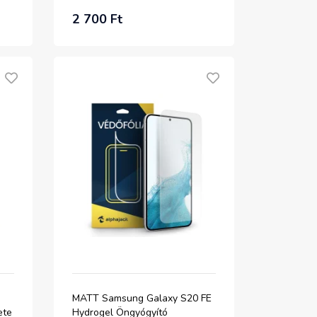
2 700 Ft
MATT Samsung Galaxy S20 FE
ete
Hydrogel Öngyógyító