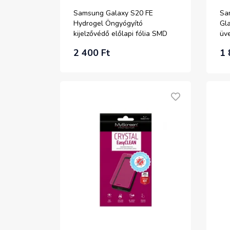
Samsung Galaxy S20 FE
Sa
Hydrogel Öngyógyító
Gla
kijelzővédő előlapi fólia SMD
üve
2 400 Ft
1 