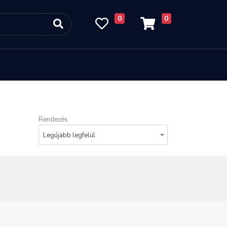
0
0
Rendezés
Legújabb legfelül