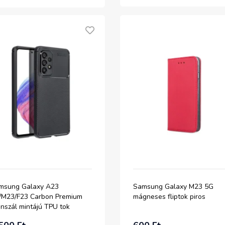
msung Galaxy A23
Samsung Galaxy M23 5G
/M23/F23 Carbon Premium
mágneses fliptok piros
nszál mintájú TPU tok
kete