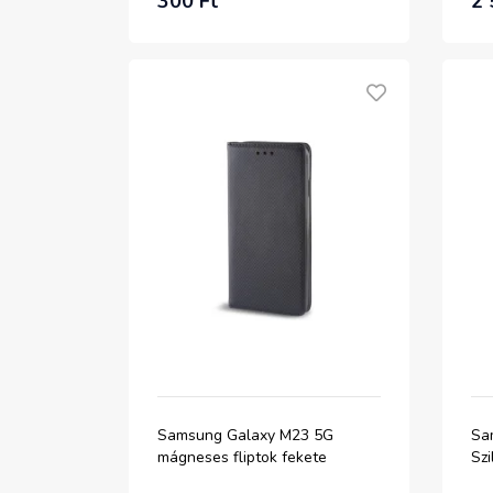
300 Ft
2 
Samsung Galaxy M23 5G
Sa
mágneses fliptok fekete
Szi