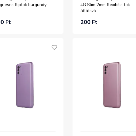
gneses fliptok burgundy
4G Slim 2mm flexibilis tok
átlátszó
0 Ft
200 Ft