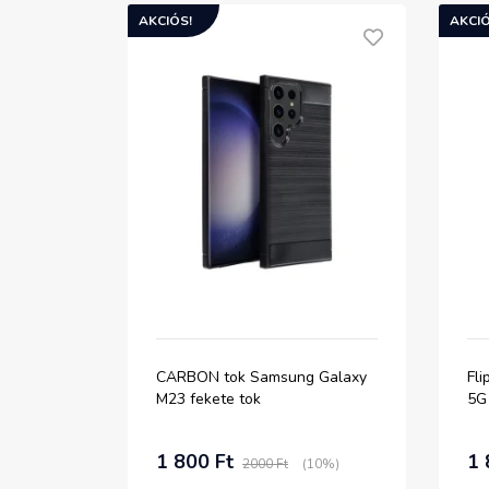
AKCIÓS!
AKCIÓ
CARBON tok Samsung Galaxy
Fl
M23 fekete tok
5G
1 800 Ft
1 
2000 Ft
(10%)