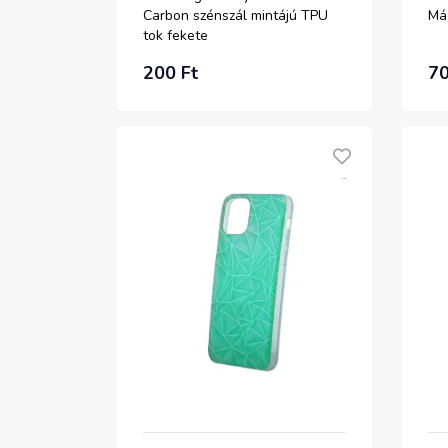
Carbon szénszál mintájú TPU
Má
tok fekete
200 Ft
70