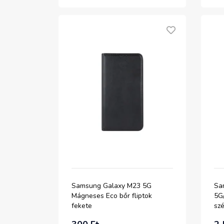
Samsung Galaxy M23 5G
Sa
Mágneses Eco bőr fliptok
5G
fekete
szé
fe