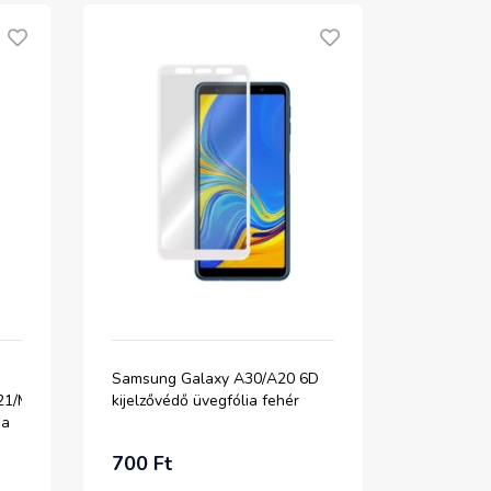
Samsung Galaxy A30/A20 6D
21/M31S/M31
kijelzővédő üvegfólia fehér
ia
700 Ft