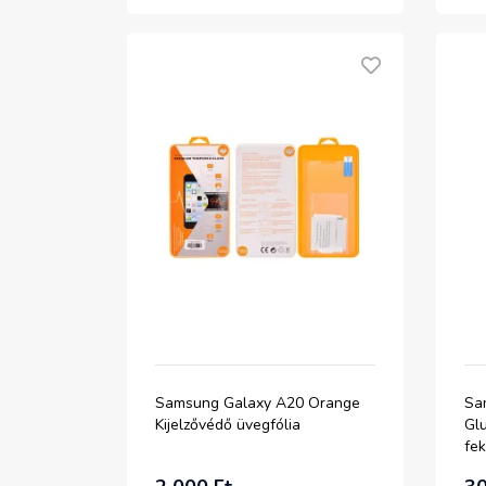
Samsung Galaxy A20 Orange
Sa
Kijelzővédő üvegfólia
Glu
fe