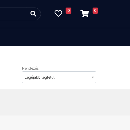
0
0
Rendezés
Legújabb legfelül