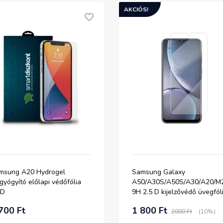
AKCIÓS!
msung A20 Hydrogel
Samsung Galaxy
yógyító előlapi védőfólia
A50/A30S/A50S/A30/A20/M
D
9H 2.5 D kijelzővédő üvegfól
700 Ft
1 800 Ft
2000 Ft
(10%)