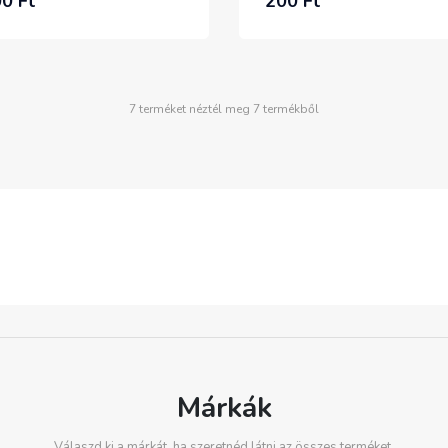
0 Ft
200 Ft
7 terméket néztél meg 7 termékből
Márkák
Válaszd ki a márkát, ha szeretnéd látni az összes terméket.