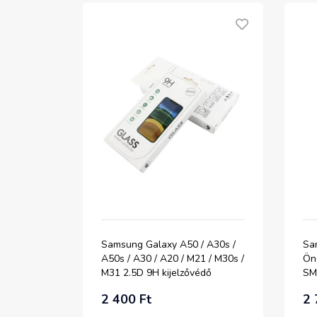
Samsung Galaxy A50 / A30s /
Sa
A50s / A30 / A20 / M21 / M30s /
Öng
M31 2.5D 9H kijelzővédő
SM
üvegfólia 10db-os
2 400 Ft
2 