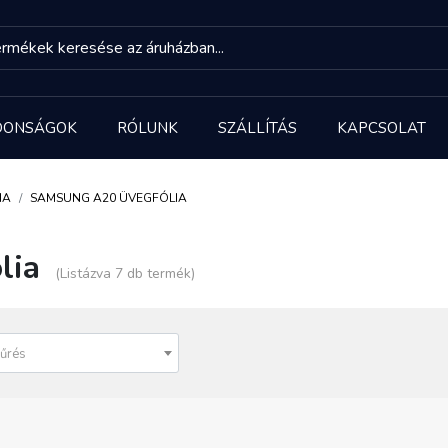
DONSÁGOK
RÓLUNK
SZÁLLÍTÁS
KAPCSOLAT
IA
SAMSUNG A20 ÜVEGFÓLIA
lia
(Listázva 7 db termék)
űrés