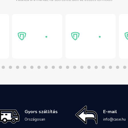
Gyors szállítás
E-mail
Országosan
info@case.hu