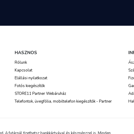
HASZNOS
I
Rólunk
Ás
Kapcsolat
Szá
Elállási nyilatkozat
Fiz
Fotós kiegészítők
Ga
STORE11 Partner Webáruház
Ada
Telefontok, üvegfólia, mobiltelefon kiegészítők - Partner
Hal
 A futárnál fizethetsz bankkártyával és készpénzzel is. Minden