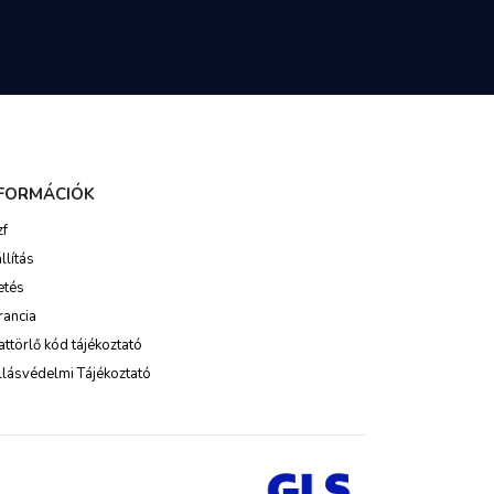
NFORMÁCIÓK
zf
llítás
etés
rancia
ttörlő kód tájékoztató
lásvédelmi Tájékoztató