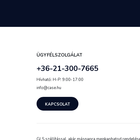
ÜGYFÉLSZOLGÁLAT
+36-21-300-7665
Hívható: H-P: 9:00-17:00
info@case.hu
KAPCSOLAT
GLS szállítással, akár másnapra megkaphatod rendelésed.