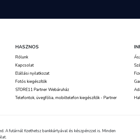
HASZNOS
I
Rólunk
Ás
Kapcsolat
Szá
Elállási nyilatkozat
Fiz
Fotós kiegészítők
Ga
STORE11 Partner Webáruház
Ada
Telefontok, üvegfólia, mobiltelefon kiegészítők - Partner
Hal
 A futárnál fizethetsz bankkártyával és készpénzzel is. Minden
lat.