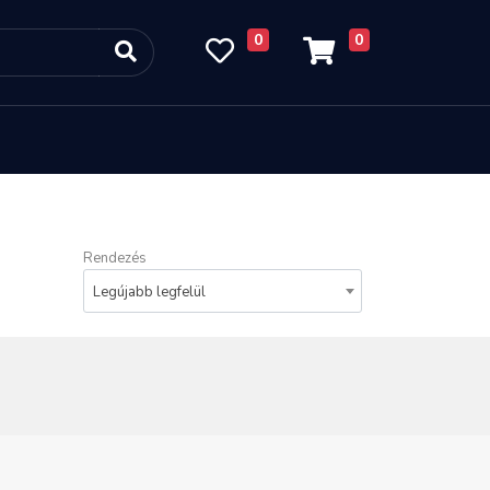
0
0
Rendezés
Legújabb legfelül