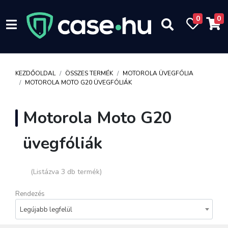
0
0
KEZDŐOLDAL
ÖSSZES TERMÉK
MOTOROLA ÜVEGFÓLIA
MOTOROLA MOTO G20 ÜVEGFÓLIÁK
Motorola Moto G20
üvegfóliák
(Listázva 3 db termék)
Rendezés
Legújabb legfelül