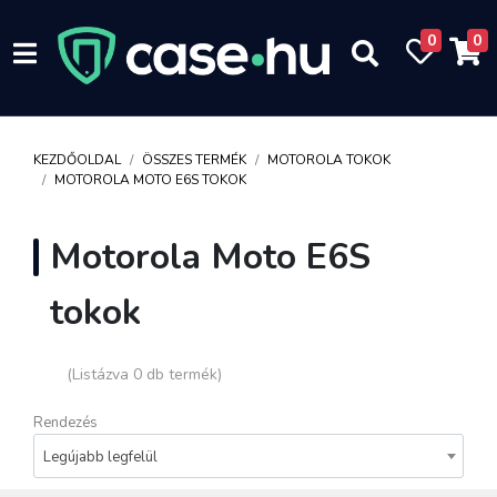
0
0
KEZDŐOLDAL
ÖSSZES TERMÉK
MOTOROLA TOKOK
MOTOROLA MOTO E6S TOKOK
Motorola Moto E6S
tokok
(Listázva 0 db termék)
Rendezés
Legújabb legfelül