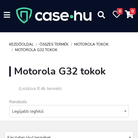
0
0
KEZDŐOLDAL
ÖSSZES TERMÉK
MOTOROLA TOKOK
MOTOROLA G32 TOKOK
Motorola G32 tokok
(Listázva 8 db termék)
Rendezés
Legújabb legfelül
Készleten lévő termékek