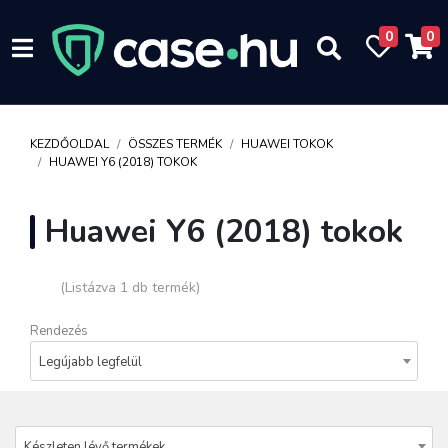
0
0
KEZDŐOLDAL
ÖSSZES TERMÉK
HUAWEI TOKOK
HUAWEI Y6 (2018) TOKOK
Huawei Y6 (2018) tokok
(Listázva 1 db termék)
Rendezés
Legújabb legfelül
Készleten lévő termékek