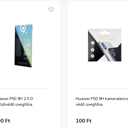
awei P50 9H 2.5 D
Huawei P50 9H kameralenc
elzővédő üvegfólia
védő üvegfólia
0 Ft
100 Ft