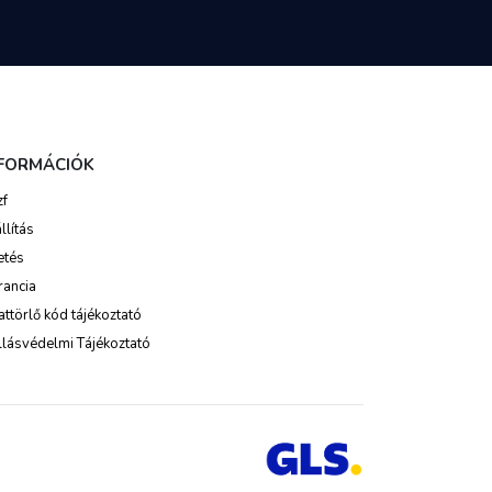
NFORMÁCIÓK
zf
llítás
etés
rancia
ttörlő kód tájékoztató
lásvédelmi Tájékoztató