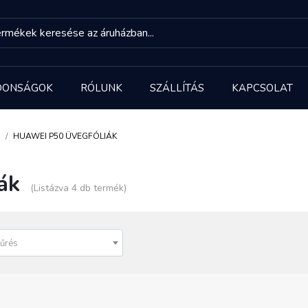
DONSÁGOK
RÓLUNK
SZÁLLÍTÁS
KAPCSOLAT
HUAWEI P50 ÜVEGFÓLIÁK
ák
(Listázva 4 db termék)
űrés