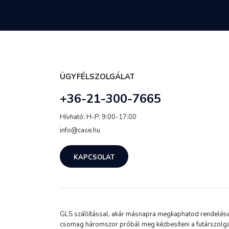
ÜGYFÉLSZOLGÁLAT
+36-21-300-7665
Hívható: H-P: 9:00-17:00
info@case.hu
KAPCSOLAT
GLS szállítással, akár másnapra megkaphatod rendelésed.
csomag háromszor próbál meg kézbesíteni a futárszolgá