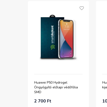
Huawei P50 Hydrogel
Hu
Öngyógyító előlapi védőfólia
kij
SMD
2 700 Ft
10