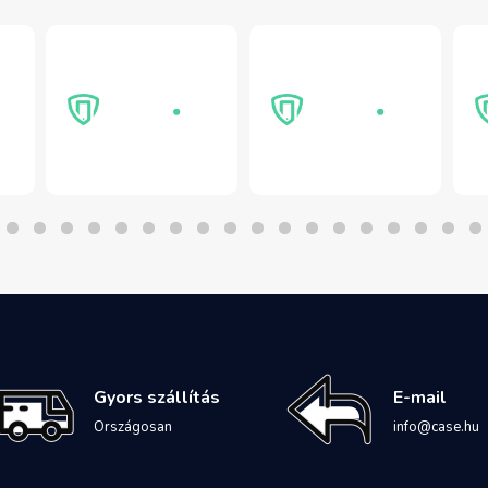
Gyors szállítás
E-mail
Országosan
info@case.hu