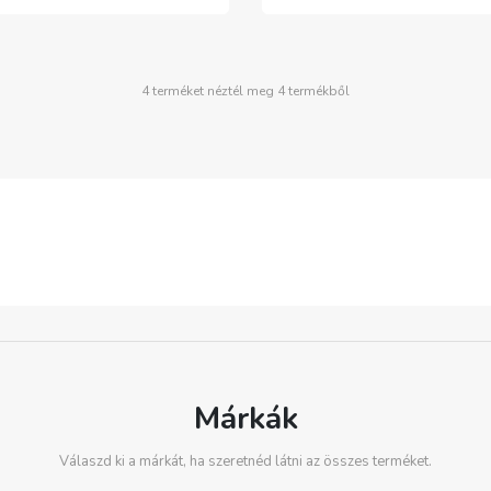
4 terméket néztél meg 4 termékből
Márkák
Válaszd ki a márkát, ha szeretnéd látni az összes terméket.