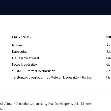
HASZNOS
I
Rólunk
Ás
Kapcsolat
Szá
Elállási nyilatkozat
Fiz
Fotós kiegészítők
Ga
STORE11 Partner Webáruház
Ada
Telefontok, üvegfólia, mobiltelefon kiegészítők - Partner
Hal
 A futárnál fizethetsz bankkártyával és készpénzzel is. Minden
lat.