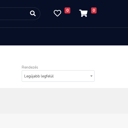
0
0
Rendezés
Legújabb legfelül